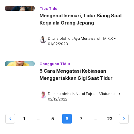
Tips Tidur
Mengenal Inemuri, Tidur Siang Saat
Kerja ala Orang Jepang
Ditulis oleh 
dr. Ayu Munawaroh, M.K.K
•
01/02/2023
Gangguan Tidur
5 Cara Mengatasi Kebiasaan
Menggertakkan Gigi Saat Tidur
Ditinjau oleh 
dr. Nurul Fajriah Afiatunnisa
•
02/12/2022
1
...
5
6
7
...
23