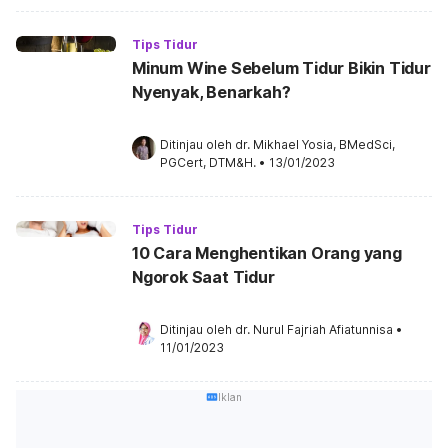
Tips Tidur
Minum Wine Sebelum Tidur Bikin Tidur
Nyenyak, Benarkah?
Ditinjau oleh 
dr. Mikhael Yosia, BMedSci, 
PGCert, DTM&H.
•
13/01/2023
Tips Tidur
10 Cara Menghentikan Orang yang
Ngorok Saat Tidur
Ditinjau oleh 
dr. Nurul Fajriah Afiatunnisa
•
11/01/2023
Iklan