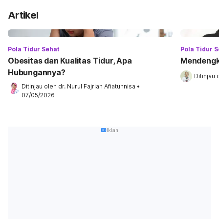
Artikel
Pola Tidur Sehat
Pola Tidur 
Obesitas dan Kualitas Tidur, Apa
Mendengk
Hubungannya?
Ditinjau 
Ditinjau oleh 
dr. Nurul Fajriah Afiatunnisa
•
07/05/2026
Iklan