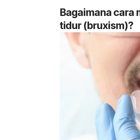
Bagaimana cara m
tidur (
bruxism
)?