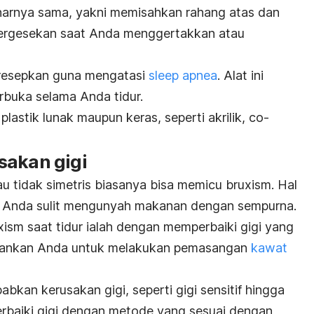
benarnya sama, yakni memisahkan rahang atas dan
bergesekan saat Anda menggertakkan atau
 resepkan guna mengatasi
sleep apnea
. Alat ini
rbuka selama Anda tidur.
 plastik lunak maupun keras, seperti akrilik,
co-
sakan gigi
au tidak simetris biasanya bisa memicu
bruxism
. Hal
n Anda sulit mengunyah makanan dengan sempurna.
xism
saat tidur ialah dengan memperbaiki gigi yang
arankan Anda untuk melakukan pemasangan
kawat
bkan kerusakan gigi, seperti gigi sensitif hingga
rbaiki gigi dengan metode yang sesuai dengan