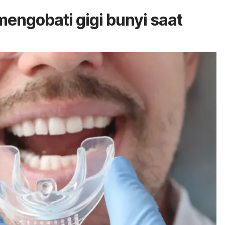
engobati gigi bunyi saat