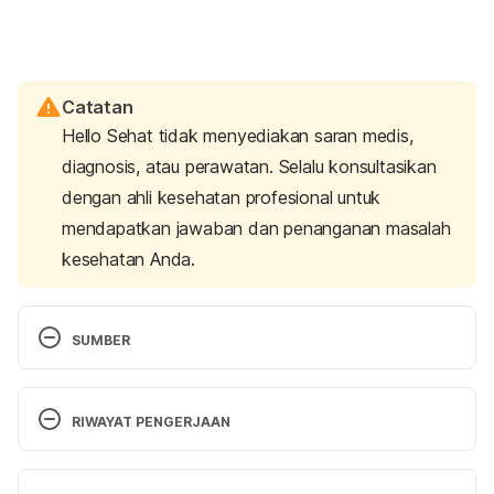
Catatan
Hello Sehat tidak menyediakan saran medis,
diagnosis, atau perawatan. Selalu konsultasikan
dengan ahli kesehatan profesional untuk
mendapatkan jawaban dan penanganan masalah
kesehatan Anda.
SUMBER
Using Magnesium for Better Sleep | Sleep 
Foundation. (2021). Retrieved 14 September 2022, 
RIWAYAT PENGERJAAN
from https://www.sleepfoundation.org/magnesium
Versi Terbaru
The Surprising Natural Supplement That Can Help 