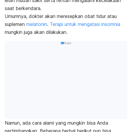
lebih mudah sakit serta rentan mengalami kecelakaan
saat berkendara.
Umumnya, dokter akan meresepkan
obat tidur
atau
suplemen
melatonin
.
Terapi untuk mengatasi insomnia
mungkin juga akan dilakukan.
Iklan
Namun, ada cara alami yang mungkin bisa Anda
pertimbangkan. Beberapa herbal berikut pun bisa