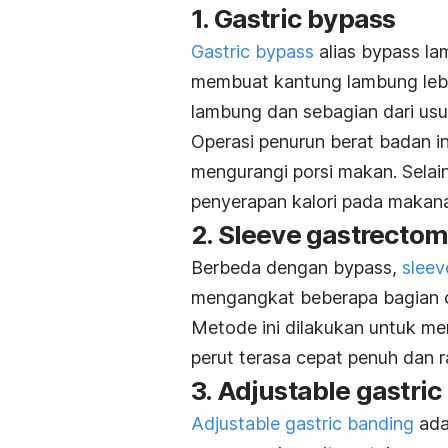
1.
Gastric bypass
Gastric bypass
alias
bypass
la
membuat kantung lambung lebi
lambung dan sebagian dari us
Operasi penurun berat badan i
mengurangi porsi makan.
Selai
penyerapan kalori pada makan
2.
Sleeve gastrecto
Berbeda dengan
bypass
,
sleev
mengangkat beberapa bagian 
Metode ini dilakukan untuk m
perut terasa cepat penuh dan 
3.
Adjustable gastri
Adjustable gastric banding
ada