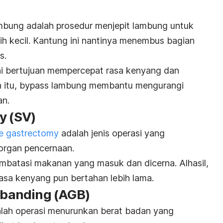
mbung adalah prosedur menjepit lambung untuk
h kecil.
Kantung ini nantinya menembus bagian
us.
ni bertujuan mempercepat rasa kenyang dan
n itu,
bypass
lambung membantu mengurangi
an.
my
(SV)
e gastrectomy
adalah jenis operasi yang
organ pencernaan.
embatasi makanan yang masuk dan dicerna.
Alhasil,
rasa kenyang pun bertahan lebih lama.
c banding
(AGB)
lah operasi menurunkan berat badan yang