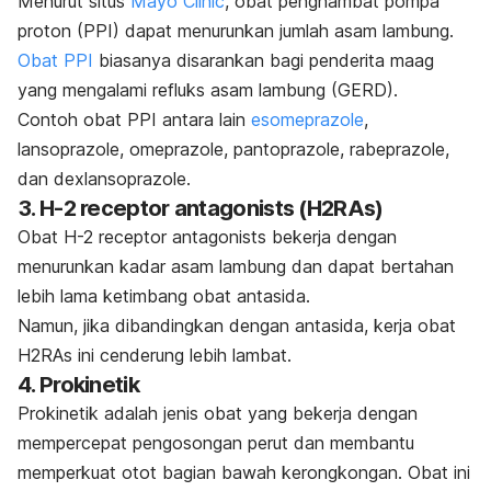
Menurut situs
Mayo Clinic
, obat penghambat pompa
proton (PPI) dapat menurunkan jumlah asam lambung.
Obat PPI
biasanya disarankan bagi penderita maag
yang mengalami refluks asam lambung (
GERD
).
Contoh obat PPI antara lain
esomeprazole
,
lansoprazole
,
omeprazole
,
pantoprazole
,
rabeprazole
,
dan
dexlansoprazole
.
3. H-2
receptor antagonists
(H2RAs)
Obat H-2
receptor antagonists
bekerja dengan
menurunkan kadar asam lambung dan dapat bertahan
lebih lama ketimbang obat antasida.
Namun, jika dibandingkan dengan antasida, kerja obat
H2RAs ini cenderung lebih lambat.
4. Prokinetik
Prokinetik adalah jenis obat yang bekerja dengan
mempercepat pengosongan perut dan membantu
memperkuat otot bagian bawah kerongkongan.
Obat ini