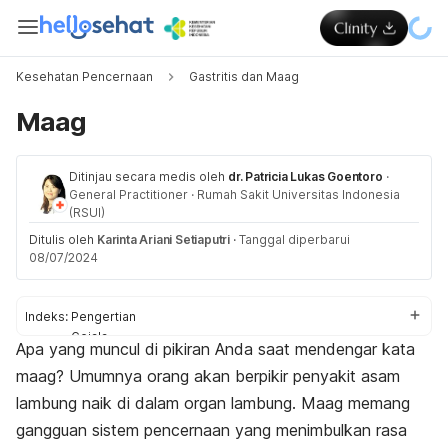
Kesehatan Pencernaan
Gastritis dan Maag
Maag
Ditinjau secara medis oleh
dr. Patricia Lukas Goentoro
·
General Practitioner
·
Rumah Sakit Universitas Indonesia
(RSUI)
Ditulis oleh
Karinta Ariani Setiaputri
·
Tanggal diperbarui
08/07/2024
Indeks:
Pengertian
Gejala
Apa yang muncul di pikiran Anda saat mendengar kata
Penyebab
maag? Umumnya orang akan berpikir penyakit asam
Komplikasi
Diagnosis
lambung naik di dalam organ lambung. Maag memang
Pengobatan
gangguan sistem pencernaan yang menimbulkan rasa
Perawatan di rumah