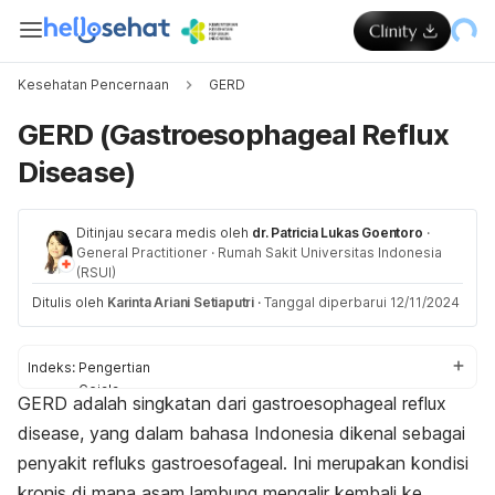
Kesehatan Pencernaan
GERD
GERD (Gastroesophageal Reflux
Disease)
Ditinjau secara medis oleh
dr. Patricia Lukas Goentoro
·
General Practitioner
·
Rumah Sakit Universitas Indonesia
(RSUI)
Ditulis oleh
Karinta Ariani Setiaputri
·
Tanggal diperbarui 12/11/2024
Indeks:
Pengertian
Gejala
GERD adalah singkatan dari
g
astroesophageal reflux
Penyebab
disease,
yang dalam bahasa Indonesia dikenal sebagai
Faktor risiko
Diagnosis
penyakit refluks gastroesofageal. Ini merupakan kondisi
Pengobatan
kronis di mana asam lambung mengalir kembali ke