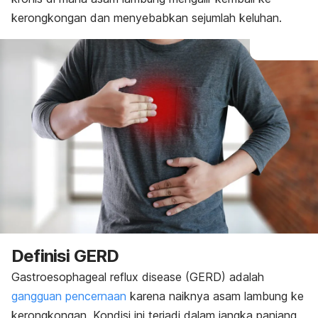
Perawatan di rumah
kerongkongan dan menyebabkan sejumlah keluhan.
Pencegahan
Definisi GERD
Gastroesophageal reflux disease
(GERD) adalah
gangguan pencernaan
karena naiknya asam lambung ke
kerongkongan. Kondisi ini terjadi dalam jangka panjang