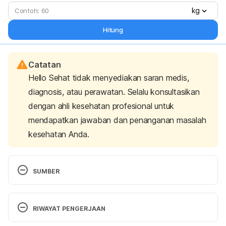
kg
Hitung
Catatan
Hello Sehat tidak menyediakan saran medis,
diagnosis, atau perawatan. Selalu konsultasikan
dengan ahli kesehatan profesional untuk
mendapatkan jawaban dan penanganan masalah
kesehatan Anda.
SUMBER
Gastroesophageal reflux disease: MedlinePlus 
Medical Encyclopedia. (2023). Retrieved 22 
RIWAYAT PENGERJAAN
November 2023, from 