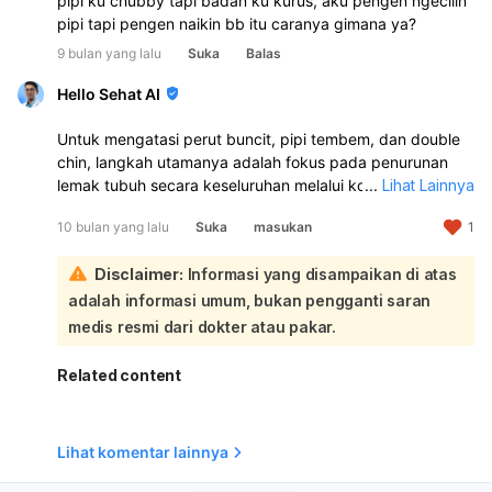
pipi ku chubby tapi badan ku kurus, aku pengen ngecilin
pipi tapi pengen naikin bb itu caranya gimana ya?
9 bulan yang lalu
Suka
Balas
Hello Sehat AI
Untuk mengatasi perut buncit, pipi tembem, dan double
chin, langkah utamanya adalah fokus pada penurunan
lemak tubuh secara keseluruhan melalui kombinasi pola
...
Lihat Lainnya
makan sehat dan olahraga teratur:
10 bulan yang lalu
Suka
masukan
1
Berikut adalah beberapa langkah yang bisa Anda
lakukan:
Disclaimer:
Informasi yang disampaikan di atas
Atur Pola Makan:
Ini adalah kunci utama. Kurangi
adalah informasi umum, bukan pengganti saran
asupan makanan tinggi gula, lemak jenuh, dan
makanan olahan. Perbanyak konsumsi serat dari buah-
medis resmi dari dokter atau pakar.
buahan, sayuran, biji-bijian utuh, serta protein tanpa
lemak. Hindari minuman manis dan alkohol. Mengatur
Related content
porsi makan juga sangat penting.
Olahraga Teratur:
Lakukan olahraga yang efektif
membakar lemak dan meningkatkan metabolisme.
Lihat komentar lainnya
Beberapa jenis olahraga yang direkomendasikan untuk
mengecilkan perut buncit dan membantu penurunan