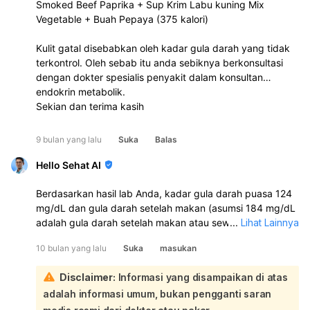
Smoked Beef Paprika + Sup Krim Labu kuning Mix
Vegetable + Buah Pepaya (375 kalori)
Kulit gatal disebabkan oleh kadar gula darah yang tidak
terkontrol. Oleh sebab itu anda sebiknya berkonsultasi
dengan dokter spesialis penyakit dalam konsultan
endokrin metabolik.
Sekian dan terima kasih
9 bulan yang lalu
Suka
Balas
Hello Sehat AI
Berdasarkan hasil lab Anda, kadar gula darah puasa 124
mg/dL dan gula darah setelah makan (asumsi 184 mg/dL
adalah gula darah setelah makan atau sewaktu) 184
...
Lihat Lainnya
mg/dL menunjukkan bahwa Anda kemungkinan besar
10 bulan yang lalu
Suka
masukan
mengalami prediabetes atau bahkan diabetes. Nilai
HbA1c 58.9 yang Anda sebutkan sangat tinggi dan perlu
Disclaimer:
Informasi yang disampaikan di atas
dikonfirmasi ulang satuannya (apakah dalam persen atau
adalah informasi umum, bukan pengganti saran
mmol/mol), namun dengan dua indikator gula darah
lainnya yang sudah tinggi, ini menguatkan dugaan