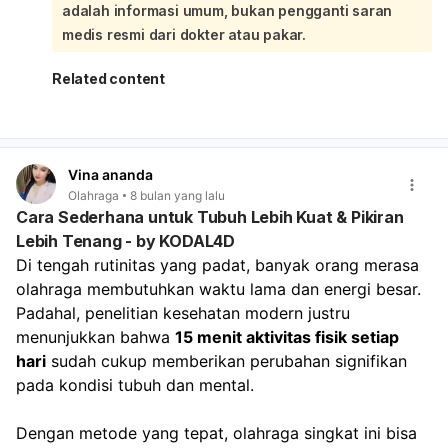
adalah informasi umum, bukan pengganti saran
sehat, kurang olahraga, stres, dan pertambahan usia.
Untuk hasil yang optimal dalam mengurangi lemak perut,
medis resmi dari dokter atau pakar.
selain berjalan kaki, penting juga untuk:
Mengatur pola makan:
Perbanyak asupan protein dan
Related content
serat, batasi konsumsi karbohidrat olahan dan gula,
pilih karbohidrat kompleks yang sehat, tingkatkan
asupan lemak sehat, dan kunyah makanan perlahan.
Melakukan olahraga yang tepat:
Selain berjalan, jenis
Vina ananda
olahraga lain yang efektif termasuk berenang, HIIT,
Olahraga
8 bulan yang lalu
bersepeda, yoga, bicycle crunch, plank, dan mountain
Cara Sederhana untuk Tubuh Lebih Kuat & Pikiran
climbers. Latihan ketahanan juga penting untuk
Lebih Tenang - by KODAL4D
meningkatkan massa otot dan membakar kalori.
Di tengah rutinitas yang padat, banyak orang merasa 
Mengelola stres:
Stres dapat meningkatkan hormon
kortisol yang memicu penumpukan lemak di perut.
olahraga membutuhkan waktu lama dan energi besar. 
Tidur yang cukup:
Kurang tidur dapat meningkatkan
Padahal, penelitian kesehatan modern justru 
risiko kenaikan berat badan dan penumpukan lemak
menunjukkan bahwa 
15 menit aktivitas fisik setiap 
visceral.
hari
 sudah cukup memberikan perubahan signifikan 
Meningkatkan konsumsi cairan:
Penuhi kebutuhan
pada kondisi tubuh dan mental.
cairan dengan air dan makanan berair. Kunci untuk
menghilangkan perut buncit adalah konsistensi dalam
Dengan metode yang tepat, olahraga singkat ini bisa 
menerapkan gaya hidup sehat secara menyeluruh. Jika