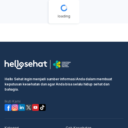
lemak tubuh secara keseluruhan meliputi:
Kardio:
Berenang, HIIT (High Intensity Interval
Training), atau bersepeda dapat meningkatkan denyut
loading
jantung dan membakar kalori secara efisien.
Latihan Kekuatan Otot Inti:
Plank, bicycle crunch, dan
mountain climbers dapat membantu mengencangkan
otot perut. Meskipun tidak secara langsung
menghilangkan lemak di area tersebut, latihan ini
membangun otot yang membantu postur dan
metabolisme.
Kelola Stres:
Stres dapat meningkatkan hormon
kortisol yang memicu penumpukan lemak, terutama di
area perut. Lakukan aktivitas yang membantu Anda
Hello Sehat ingin menjadi sumber informasi Anda dalam membuat
rileks seperti yoga, meditasi, atau hobi yang
keputusan kesehatan dan agar Anda bisa selalu hidup sehat dan
menyenangkan.
bahagia.
Tidur Cukup:
Pastikan Anda mendapatkan tidur yang
berkualitas selama 7-9 jam setiap malam. Kurang tidur
Ikuti Kami
dapat memengaruhi hormon nafsu makan dan
metabolisme, yang berkontribusi pada penumpukan
lemak.
Konsumsi Cairan yang Cukup:
Minum air putih yang
Kategori
Cek Kesehatan