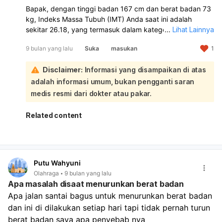
Ingat, proses gaya hidup sehat tidaklah sebentar. Namun,
Bapak, dengan tinggi badan 167 cm dan berat badan 73
hasil yang didapatkan akan berlangsung lama dan
kg, Indeks Massa Tubuh (IMT) Anda saat ini adalah
sepadan.
sekitar 26.18, yang termasuk dalam kategori berat badan
...
Lihat Lainnya
berlebih (overweight):
9 bulan yang lalu
Suka
masukan
1
Untuk mencapai berat badan ideal yang sehat, kisaran
berat badan yang disarankan untuk tinggi 167 cm adalah
Disclaimer:
Informasi yang disampaikan di atas
sekitar 51.6 kg hingga 69.5 kg berdasarkan perhitungan
IMT. Jika menggunakan rumus Broca yang umum untuk
adalah informasi umum, bukan pengganti saran
pria, berat badan ideal Anda sekitar 60.3 kg. Mengingat
medis resmi dari dokter atau pakar.
kondisi Anda saat ini, target penurunan berat badan yang
bagus dan realistis adalah mencapai kisaran 69.5 kg
Related content
terlebih dahulu. Ini berarti Anda perlu menurunkan sekitar
3.5 kg. Setelah mencapai target ini, Anda bisa
mengevaluasi kembali dan mungkin menargetkan
penurunan lebih lanjut secara bertahap jika diperlukan,
Putu Wahyuni
misalnya menuju 60.3 kg. Penurunan berat badan yang
Olahraga
9 bulan yang lalu
ideal dan sehat adalah sekitar 0.5 hingga 1.5 kg per
Apa masalah disaat menurunkan berat badan
minggu. Untuk mencapai target ini, penting untuk:
Apa jalan santai bagus untuk menurunkan berat badan 
Menyeimbangkan asupan dan pengeluaran energi.
Mengatur porsi makan dan konsisten dalam pola
dan ini di dilakukan setiap hari tapi tidak pernah turun 
makan.
berat badan saya apa penyebab nya 