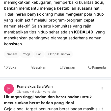
diperlukan, konsultasikan dengan ahli gizi untuk
meningkatkan kebugaran, memperbaiki kualitas tidur, 
panduan yang lebih spesifik.
bahkan membantu menjaga kestabilan suasana hati. 
Tidak heran banyak orang mulai mengejar pola hidup 
yang lebih aktif melalui program-program cepat 
namun efektif. Salah satu komunitas yang rajin 
membagikan tips hidup sehat adalah 
KODAL4D
, yang 
menekankan pentingnya olahraga sederhana namun 
konsisten.
Senam
Yoga
Lari
+
1 topik lainnya
Suka
Bagikan
Simpan
Komentar
Fransiskus Bala Wain
Olahraga
9 bulan yang lalu
Hitungan tinggi badan dan berat badan untuk
menurunkan berat badan yang ideal
Gejala soal target penurunan berat badan masih sulit 