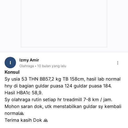
atau resistensi insulin dapat mempersulit penurunan
berat badan.
Faktor Gaya Hidup:
Stres dan kurang tidur juga dapat
menghambat proses penurunan berat badan.
Harapan yang Tidak Realistis:
Penurunan berat badan
yang sehat umumnya sekitar 1 kilogram per minggu.
Untuk mencapai penurunan berat badan yang efektif,
selain rutin berolahraga, penting juga untuk
menerapkan diet sehat yang melibatkan pengaturan
porsi makan, memilih makanan sehat (seperti sayur,
Izmy Amir
I
buah, protein), membuat jadwal makan teratur, serta
Olahraga
10 bulan yang lalu
mengelola stres dan memastikan tidur yang cukup.
Konsul
Konsistensi dalam olahraga dan pola makan sehat
Sy usia 53 THN BB57,2 kg TB 158cm, hasil lab normal 
adalah kunci.
hny di bagian guldar puasa 124 guldar puasa 184. 
Hasil HBA1c 58,9.
Sy olahraga rutin setiap hr treadmill 7-8 km / jam.
Mohon saran dok, utk menstabilkan guldar sy kembali 
normal🙏
Terima kasih Dok 🙏 