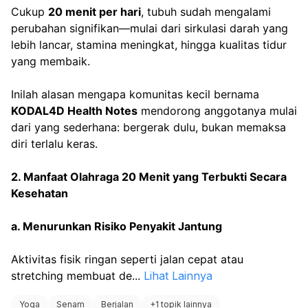
Cukup 
20 menit per hari
, tubuh sudah mengalami 
dan kualitas hidup Anda secara keseluruhan.
perubahan signifikan—mulai dari sirkulasi darah yang 
lebih lancar, stamina meningkat, hingga kualitas tidur 
yang membaik.
Inilah alasan mengapa komunitas kecil bernama 
KODAL4D Health Notes
 mendorong anggotanya mulai 
dari yang sederhana: bergerak dulu, bukan memaksa 
diri terlalu keras.
2. Manfaat Olahraga 20 Menit yang Terbukti Secara 
Kesehatan
a. Menurunkan Risiko Penyakit Jantung
Aktivitas fisik ringan seperti jalan cepat atau 
stretching membuat de
...
Lihat Lainnya
Yoga
Senam
Berjalan
+
1 topik lainnya