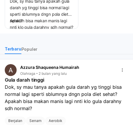
Dok, sy mau tanya apakah gula
darah yg tinggi bisa normal lagi
sperti sblumnya dngn pola diet
sehat?
Apakah bisa makan manis lagi
nnti klo gula darahny sdh normal?
1
Terbaru
Populer
Azzura Shaqueena Humairah
Olahraga
2 bulan yang lalu
Gula darah tinggi
Dok, sy mau tanya apakah gula darah yg tinggi bisa 
normal lagi sperti sblumnya dngn pola diet sehat? 
Apakah bisa makan manis lagi nnti klo gula darahny 
sdh normal?
Berjalan
Senam
Aerobik