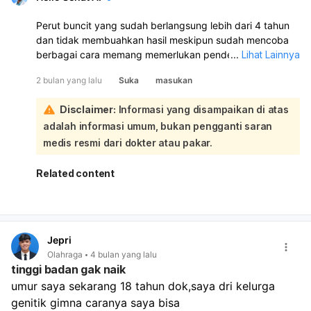
Perut buncit yang sudah berlangsung lebih dari 4 tahun
dan tidak membuahkan hasil meskipun sudah mencoba
berbagai cara memang memerlukan pendekatan yang
...
Lihat Lainnya
lebih komprehensif. Kondisi ini seringkali disebabkan oleh
2 bulan yang lalu
Suka
masukan
penumpukan lemak visceral yang membandel, yang tidak
hanya memengaruhi penampilan tetapi juga kesehatan:
Disclaimer:
Informasi yang disampaikan di atas
Meskipun Anda sudah mencoba olahraga seperti senam,
adalah informasi umum, bukan pengganti saran
lari, dan bersepeda, serta jamu herbal, kuncinya
seringkali terletak pada konsistensi, intensitas yang tepat,
medis resmi dari dokter atau pakar.
dan kombinasi dengan pola makan yang benar. Beberapa
langkah yang bisa Anda pertimbangkan:
Related content
Evaluasi Pola Makan Secara Menyeluruh
: Fokus pada
pengurangan karbohidrat olahan dan gula, serta batasi
konsumsi alkohol (meskipun tidak sering, tetap
berkontribusi pada kalori). Perbanyak asupan protein,
Jepri
serat (dari buah, sayur, biji-bijian utuh), dan lemak
Olahraga
4 bulan yang lalu
sehat (seperti alpukat, minyak zaitun). Mengunyah
tinggi badan gak naik
makanan perlahan juga penting untuk pencernaan
umur saya sekarang 18 tahun dok,saya dri kelurga 
yang lebih baik.
genitik gimna caranya saya bisa 
Variasi dan Intensitas Olahraga
: Selain olahraga yang