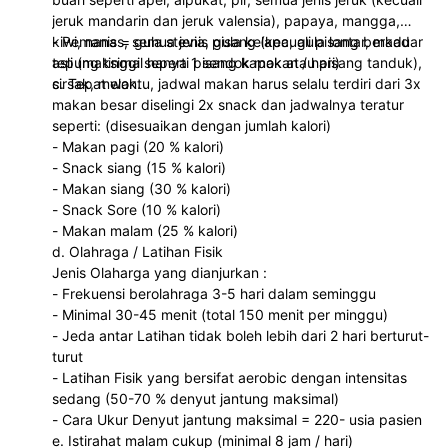
jeruk mandarin dan jeruk valensia), papaya, mangga,
kiwi, nanas, semua jenis pisang (kecuali pisang berkadar
- Pemanis = gula stevia, gula kelapa, gula lontar, madu
tepung tinggi seperti pisang kapok atau pisang tanduk),
asli (maksimal hanya 1 sendok makan / hari)
sirsak, melon.
c. Tepat waktu, jadwal makan harus selalu terdiri dari 3x
makan besar diselingi 2x snack dan jadwalnya teratur
seperti: (disesuaikan dengan jumlah kalori)
- Makan pagi (20 % kalori)
- Snack siang (15 % kalori)
- Makan siang (30 % kalori)
- Snack Sore (10 % kalori)
- Makan malam (25 % kalori)
d. Olahraga / Latihan Fisik
Jenis Olaharga yang dianjurkan :
- Frekuensi berolahraga 3-5 hari dalam seminggu
- Minimal 30-45 menit (total 150 menit per minggu)
- Jeda antar Latihan tidak boleh lebih dari 2 hari berturut-
turut
- Latihan Fisik yang bersifat aerobic dengan intensitas
sedang (50-70 % denyut jantung maksimal)
- Cara Ukur Denyut jantung maksimal = 220- usia pasien
e. Istirahat malam cukup (minimal 8 jam / hari)