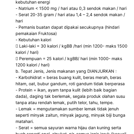
kebutuhan energi
- Natrium < 1500 mg / hari atau 0,3 sendok makan / hari
- Serat 20-35 gram / hari atau 1,4 – 2,4 sendok makan /
hari
- Pemanis buatan dapat dipakai secukupnya (hindari
pemakaian Fruktosa)
- Kebutuhan kalori
 Laki-laki = 30 kalori / kgBB /hari (min 1200- maks 1500
kalori / hari)
 Perempuan = 25 kalori / kgBB/ hari (min 1000- maks
1200 kalori / hari)
b. Tepat Jenis, Jenis makanan yang DIANJURKAN :
- Karbohidrat = beras buang kulit, beras merah, beras
hitam, oat, bubur gandum, roti gandum tidak berperasa
- Protein = ikan, ayam tanpa kulit (lebih baik bagian
dada), daging tak berlemak, segala produk olahan susu
tanpa atau rendah lemak, putih telor, tahu, tempe.
- Lemak = mengutamakan sumber lemak tidak jenuh
seperti minyak zaitun, minyak jagung, minyak biji bunga
matahari.
- Serat = semua sayuran warna hijau dan kuning serta
buah seperti apel, alpukat, pir, semua jenis jeruk (kecuali