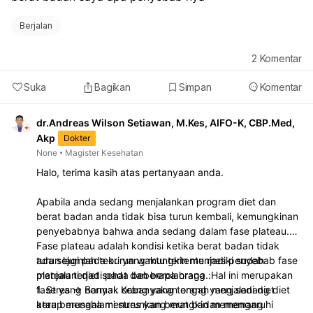
Tidak melewatkan sarapan.
Mengonsumsi lebih banyak sayur dan buah, serta
Berjalan
memilih makanan alami.
Berolahraga secara teratur.
2
Komentar
Minum air sebelum makan. Jika Anda merasa kesulitan,
sangat disarankan untuk berkonsultasi dengan dokter
Suka
Bagikan
Simpan
Komentar
atau ahli gizi untuk mendapatkan rencana yang lebih
personal dan terarah. Mereka dapat membantu Anda
dr.Andreas Wilson Setiawan, M.Kes, AIFO-K, CBP.Med,
menetapkan target yang realistis dan memberikan
Akp
Dokter
panduan yang sesuai dengan kondisi tubuh Anda.
None
Magister Kesehatan
Halo, terima kasih atas pertanyaan anda.
Apabila anda sedang menjalankan program diet dan
berat badan anda tidak bisa turun kembali, kemungkinan
penyebabnya bahwa anda sedang dalam fase plateau.
Fase plateau adalah kondisi ketika berat badan tidak
turun lagi pada kurun waktu tertentu meski sudah
ada sejumlah teori yang mungkin menjadi penyebab fase
menjalani diet sehat dan berolahraga. Hal ini merupakan
plateau terjadi pada beberapa orang :
fase yang normal. Kebanyakan orang yang sedang diet
1. Stres -> Banyak orang yang tengah menjalani diet
atau berusaha menurunkan berat badan memang
kerap mengalami stres yang mungkin memengaruhi