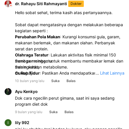
dr. Rahayu Siti Rahmayanti
Dokter
Periksa Gula Darah Secara Rutin:
Lanjutkan
pemeriksaan gula darah secara berkala untuk
Hello sobat sehat, terima kasih atas pertanyaannya.
memantau respons tubuh terhadap perubahan gaya
hidup.
Sobat dapat mengatasinya dengan melakukan beberapa
Konsultasi dengan Dokter:
Sangat disarankan untuk
kegiatan seperti :
segera berkonsultasi dengan dokter spesialis penyakit
Perubahan Pola Makan
: Kurangi konsumsi gula, garam,
dalam atau endokrinologi. Dokter dapat membantu
makanan berlemak, dan makanan olahan. Perbanyak
menginterpretasikan hasil lab secara lebih akurat,
serat dan protein.
terutama nilai HbA1c yang perlu diklarifikasi, serta
Olahraga Teratur
: Lakukan aktivitas fisik minimal 150
merencanakan penanganan yang tepat, termasuk
menit per minggu untuk membantu membakar lemak dan
Semoga membantu.
kemungkinan pemberian obat jika diperlukan, untuk
meningkatkan metabolisme.
Salam sehat,
mencegah komplikasi diabetes.
Cukup Tidur
dr. Rahayu
: Pastikan Anda mendapatkan 7-8 jam tidur
...
Lihat Lainnya
setiap malam untuk kesehatan tubuh secara keseluruhan.
10 bulan yang lalu
Suka
Balas
Perbanyak Minum Air Putih
: Membantu menjaga hidrasi
dan kesehatan tubuh.
Ayu Kenkyo
Konsultasi Medis
: untuk assessment lebih lanjut,
Dok cara ngecilin perut gimana, saat ini saya sedang
sebaiknya sobat mengkonsultasikan lebih lanjut ke dokter
program diet dok
spesialis gizi ya sobat.
9 bulan yang lalu
Suka
Balas
lily 992