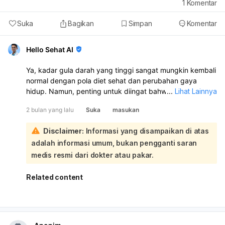
1
Komentar
Suka
Bagikan
Simpan
Komentar
Hello Sehat AI
Ya, kadar gula darah yang tinggi sangat mungkin kembali
normal dengan pola diet sehat dan perubahan gaya
hidup. Namun, penting untuk diingat bahwa meskipun
...
Lihat Lainnya
kadar gula darah sudah normal, kondisi ini perlu terus
2 bulan yang lalu
Suka
masukan
dijaga agar tidak kembali tinggi:
Untuk pertanyaan apakah bisa makan manis lagi setelah
Disclaimer:
Informasi yang disampaikan di atas
gula darah normal, disarankan untuk tetap membatasi
adalah informasi umum, bukan pengganti saran
atau menghindari makanan manis. Konteks menyebutkan
bahwa makanan manis (seperti kue, permen, camilan
medis resmi dari dokter atau pakar.
tinggi karbohidrat) dan minuman kemasan yang tinggi
gula sebaiknya dihindari untuk mencegah lonjakan gula
Related content
darah dan menjaga kadar gula tetap stabil. Meskipun
kadar gula darah Anda sudah normal, tubuh Anda
mungkin masih memiliki kecenderungan untuk mengalami
peningkatan gula darah jika mengonsumsi makanan