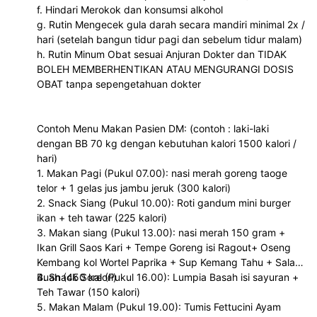
f. Hindari Merokok dan konsumsi alkohol
g. Rutin Mengecek gula darah secara mandiri minimal 2x /
hari (setelah bangun tidur pagi dan sebelum tidur malam)
h. Rutin Minum Obat sesuai Anjuran Dokter dan TIDAK
BOLEH MEMBERHENTIKAN ATAU MENGURANGI DOSIS
OBAT tanpa sepengetahuan dokter
Contoh Menu Makan Pasien DM: (contoh : laki-laki
dengan BB 70 kg dengan kebutuhan kalori 1500 kalori /
hari)
1. Makan Pagi (Pukul 07.00): nasi merah goreng taoge
telor + 1 gelas jus jambu jeruk (300 kalori)
2. Snack Siang (Pukul 10.00): Roti gandum mini burger
ikan + teh tawar (225 kalori)
3. Makan siang (Pukul 13.00): nasi merah 150 gram +
Ikan Grill Saos Kari + Tempe Goreng isi Ragout+ Oseng
Kembang kol Wortel Paprika + Sup Kemang Tahu + Salad
Buah (450 kalori)
4. Snack Sore (Pukul 16.00): Lumpia Basah isi sayuran +
Teh Tawar (150 kalori)
5. Makan Malam (Pukul 19.00): Tumis Fettucini Ayam