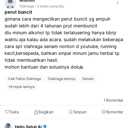
Anonim
tinggi gula. Penting untuk terus menerapkan pola hidup
Olahraga
2 bulan yang lalu
sehat seperti:
perut buncit
Konsumsi makanan yang tepat:
Hindari makanan
gimana cara mengecilkan perut buncit yg ampuh 
dengan indeks glikemik tinggi dan makanan olahan.
sudah lebih dari 4 tahunan prut membuncit
Pilih karbohidrat kompleks.
Mengontrol porsi makan:
Makan dalam porsi kecil
dlu minum alkohol tp tidak terlalusering hanya bbrp 
tetapi sering.
waktu aja kalau ada acara. sudah melakukan beberapa 
Aktif bergerak dan olahraga teratur:
Lakukan
cara spt olahraga senam nonton d youtube, running 
olahraga minimal 150 menit per minggu.
kecil,bersepeda, bahkan smpai minum jamu herbal tp 
Kelola stres dengan baik:
Stres dapat meningkatkan
tidak membuahkan hasil.
kadar gula darah.
mohon bantuan dan solusinya dok🙏
Istirahat cukup:
Tidur 7-9 jam sehari.
Rutin mengecek gula darah:
Pantau reaksi tubuh
Cek Fakta Olahraga
Olahraga lainnya
Senam
terhadap makanan dan obat.
Menjaga berat badan ideal:
Penting agar tubuh
+
6 topik lainnya
merespons insulin dengan baik. Mengubah kebiasaan
hidup sehat memerlukan waktu dan disiplin. Jika Anda
1
Komentar
memiliki riwayat gula darah tinggi, menjaga pola makan
dan gaya hidup sehat adalah kunci untuk
Suka
Bagikan
Simpan
Komentar
mempertahankan kadar gula darah dalam rentang
normal dan mencegah komplikasi di masa depan.
Hello Sehat AI