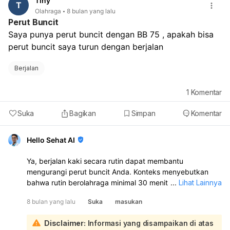
Tiny
T
Olahraga
8 bulan yang lalu
Perut Buncit
Saya punya perut buncit dengan BB 75 , apakah bisa 
perut buncit saya turun dengan berjalan
Berjalan
1
Komentar
Suka
Bagikan
Simpan
Komentar
Hello Sehat AI
Ya, berjalan kaki secara rutin dapat membantu
mengurangi perut buncit Anda. Konteks menyebutkan
bahwa rutin berolahraga minimal 30 menit sehari, seperti
...
Lihat Lainnya
berjalan, bersepeda, atau berenang, adalah salah satu
8 bulan yang lalu
Suka
masukan
tips efektif untuk mengecilkan perut:
Perut buncit disebabkan oleh penumpukan lemak
Disclaimer:
Informasi yang disampaikan di atas
visceral, yang dapat dipicu oleh kebiasaan makan tidak