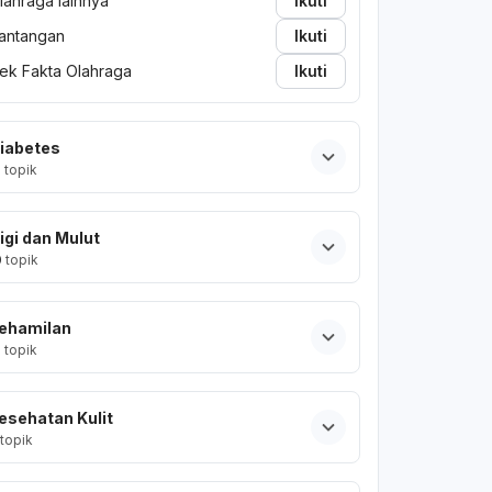
lahraga lainnya
Ikuti
antangan
Ikuti
ek Fakta Olahraga
Ikuti
iabetes
2
topik
igi dan Mulut
0
topik
ehamilan
2
topik
esehatan Kulit
topik