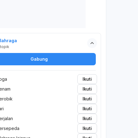
lahraga
topik
Gabung
oga
Ikuti
enam
Ikuti
erobik
Ikuti
ari
Ikuti
erjalan
Ikuti
ersepeda
Ikuti