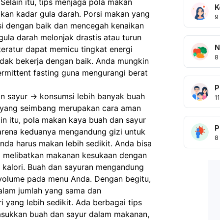
elain itu, tips menjaga pola makan 
K
kan kadar gula darah. Porsi makan yang 
9
i dengan baik dan mencegah kenaikan 
gula darah melonjak drastis atau turun 
N
teratur dapat memicu tingkat energi 
8
tidak bekerja dengan baik. Anda mungkin 
ermittent fasting guna mengurangi berat 
P
 sayur -> konsumsi lebih banyak buah 
11
i yang seimbang merupakan cara aman 
n itu, pola makan kaya buah dan sayur 
P
karena keduanya mengandung gizi untuk 
8
nda harus makan lebih sedikit. Anda bisa 
g melibatkan makanan kesukaan dengan 
 kalori. Buah dan sayuran mengandung 
volume pada menu Anda. Dengan begitu, 
lam jumlah yang sama dan 
yang lebih sedikit. Ada berbagai tips 
sukkan buah dan sayur dalam makanan, 