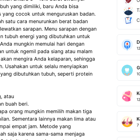
O
uh yang dimiliki, baru Anda bisa 
T
s yang cocok untuk menguruskan badan.
C
ah satu cara menurunkan berat badan 
elewatkan sarapan. Menu sarapan dengan 
 tubuh energi yang dibutuhkan untuk 
D
, Anda mungkin memulai hari dengan 
1
nan untuk ngemil pada siang atau malam 
 akan mengira Anda kelaparan, sehingga 
. Usahakan untuk selalu menyiapkan 
G
yang dibutuhkan tubuh, seperti protein 
1
K
, atau
1
n buah beri. 
rapa orang mungkin memilih makan tiga 
ilan. Sementara lainnya makan lima atau 
K
7
ampai empat jam. Metode yang 
sah saja karena sama-sama menjaga 