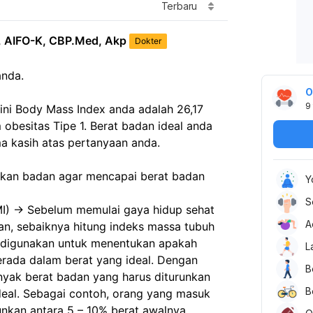
Terbaru
, AIFO-K, CBP.Med, Akp
Dokter
anda. 
O
9
ni Body Mass Index anda adalah 26,17 
obesitas Tipe 1. Berat badan ideal anda 
ma kasih atas pertanyaan anda. 
skan badan agar mencapai berat badan 
Y
S
I) -> Sebelum memulai gaya hidup sehat 
A
n, sebaiknya hitung indeks massa tubuh 
h digunakan untuk menentukan apakah 
L
rada dalam berat yang ideal. Dengan 
B
yak berat badan yang harus diturunkan 
B
eal. Sebagai contoh, orang yang masuk 
nkan antara 5 – 10% berat awalnya. 