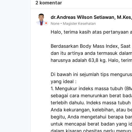
2 komentar
dr.Andreas Wilson Setiawan, M.Kes
None
Magister Kesehatan
Halo, terima kasih atas pertanyaan 
Berdasarkan Body Mass Index, Saat i
dan itu artinya anda termasuk dalam 
harusnya adalah 63,8 kg. Halo, teri
Di bawah ini sejumlah tips menguru
yang ideal : 
1. Mengukur indeks massa tubuh (BM
sebagai cara menurunkan berat bada
terlebih dahulu. Indeks massa tubu
Anda kekurangan, kelebihan, atau be
begitu, Anda mengetahui berapa ban
untuk mencapai berat badan yang id
dalam kisaran obesitas perlu menuru