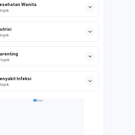
esehatan Wanita
topik
utrisi
topik
arenting
topik
enyakit Infeksi
topik
Iklan