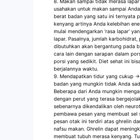
8. Makan sampai tidak merasa lapar 
usahakan untuk makan sampai Anda 
berat badan yang satu ini ternyata 
kenyang artinya Anda kelebihan ener
mulai mendengarkan ‘rasa lapar’ yan
lapar. Pasalnya, jumlah karbohidrat,
dibutuhkan akan bergantung pada be
cara lain dengan sarapan dalam po
porsi yang sedikit. Diet sehat ini bi
berjalannya waktu. 
9. Mendapatkan tidur yang cukup ->
badan yang mungkin tidak Anda sadar
Beberapa dari Anda mungkin mengan
dengan perut yang terasa bergejolak
sebenarnya dikendalikan oleh neurotr
pembawa pesan yang membuat sel sa
pesan otak ini terdiri atas ghrelin 
nafsu makan. Ghrelin dapat meningka
membuat tubuh merasa kenyang. Tub