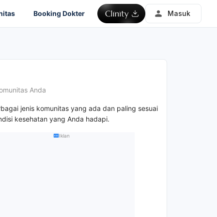
itas
Booking Dokter
Masuk
omunitas Anda
rbagai jenis komunitas yang ada dan paling sesuai
disi kesehatan yang Anda hadapi.
Iklan