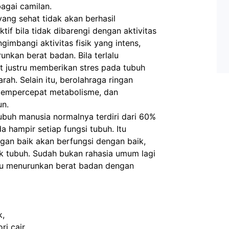
bagai camilan.
ang sehat tidak akan berhasil 
f bila tidak dibarengi dengan aktivitas 
gimbangi aktivitas fisik yang intens, 
nkan berat badan. Bila terlalu 
at justru memberikan stres pada tubuh 
ah. Selain itu, berolahraga ringan 
mempercepat metabolisme, dan 
un.
ubuh manusia normalnya terdiri dari 60% 
da hampir setiap fungsi tubuh. Itu 
gan baik akan berfungsi dengan baik, 
k tubuh. Sudah bukan rahasia umum lagi 
tu menurunkan berat badan dengan 
k,
i cair,