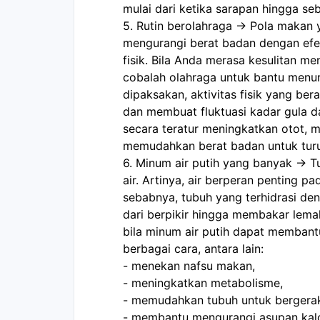
mulai dari ketika sarapan hingga se
5. Rutin berolahraga -> Pola makan y
mengurangi berat badan dengan efekti
fisik. Bila Anda merasa kesulitan men
cobalah olahraga untuk bantu menuru
dipaksakan, aktivitas fisik yang ber
dan membuat fluktuasi kadar gula dar
secara teratur meningkatkan otot, 
memudahkan berat badan untuk tur
6. Minum air putih yang banyak -> T
air. Artinya, air berperan penting pa
sebabnya, tubuh yang terhidrasi den
dari berpikir hingga membakar lema
bila minum air putih dapat memban
berbagai cara, antara lain:
- menekan nafsu makan,
- meningkatkan metabolisme,
- memudahkan tubuh untuk bergera
- membantu mengurangi asupan kalor