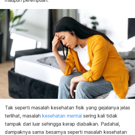
maupun perempuan.
Diagnosis
Pengobatan
Perawatan rumahan
Tak seperti masalah kesehatan fisik yang gejalanya jelas
terlihat, masalah
kesehatan mental
sering kali tidak
tampak dari luar sehingga kerap diabaikan. Padahal,
dampaknya sama besarnya seperti masalah kesehatan