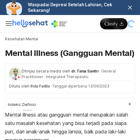
Waspadai Depresi Setelah Lahiran, Cek
Sekarang!
Kesehatan Mental
Mental Illness (Gangguan Mental)
Ditinjau secara medis oleh
dr. Tania Savitri
·
General
Practitioner
·
Integrated Therapeutic
Ditulis oleh
Ihda Fadila
·
Tanggal diperbarui 13/09/2023
Indeks:
Definisi
Jenis
Mental illness
atau gangguan mental merupakan salah
Gejala
satu masalah kesehatan yang bisa terjadi pada siapa
Penyebab
Faktor risiko
pun, dari anak-anak hingga lansia, baik pada laki-laki
Komplikasi