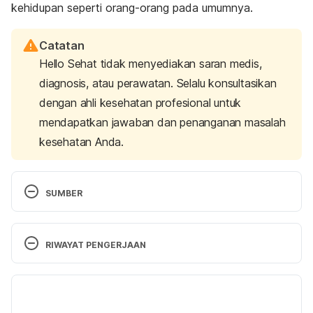
kehidupan seperti orang-orang pada umumnya.
Catatan
Hello Sehat tidak menyediakan saran medis,
diagnosis, atau perawatan. Selalu konsultasikan
dengan ahli kesehatan profesional untuk
mendapatkan jawaban dan penanganan masalah
kesehatan Anda.
SUMBER
Types of mental health issues and illnesses
. (2023). 
Better Health. Retrieved 12 September 2023, from 
RIWAYAT PENGERJAAN
https://www.betterhealth.vic.gov.au/health/services
andsupport/types-of-mental-health-issues-and-
Versi Terbaru
illnesses
13/09/2023