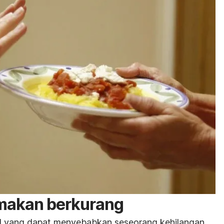
makan berkurang
l yang dapat menyebabkan seseorang kehilangan