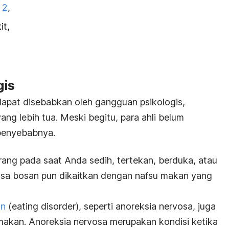
 2
,
it,
gis
dapat disebabkan oleh gangguan psikologis,
ng lebih tua. Meski begitu, para ahli belum
 penyebabnya.
ng pada saat Anda sedih, tertekan, berduka, atau
asa bosan pun dikaitkan dengan nafsu makan yang
an
(
eating disorder
), seperti anoreksia nervosa, juga
makan. Anoreksia nervosa merupakan kondisi ketika