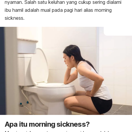
Komplikasi
nyaman. Salah satu keluhan yang cukup sering dialami
Pengobatan
ibu hamil adalah mual pada pagi hari alias
morning
Perawatan rumahan
sickness
.
Apa itu
morning sickness
?