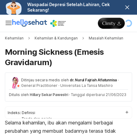
Waspadai Depresi Setelah Lahiran, Cek
Sekarang!
Kehamilan
Kehamilan & Kandungan
Masalah Kehamilan
Morning Sickness (Emesis
Gravidarum)
Ditinjau secara medis oleh
dr. Nurul Fajriah Afiatunnisa
·
General Practitioner
·
Universitas La Tansa Mashiro
Ditulis oleh
Hillary Sekar Pawestri
·
Tanggal diperbarui 21/06/2023
Indeks:
Definisi
Tanda dan gejala
Selama kehamilan, ibu akan mengalami berbagai
Penyebab
perubahan yang membuat badannya terasa tidak
Faktor risiko