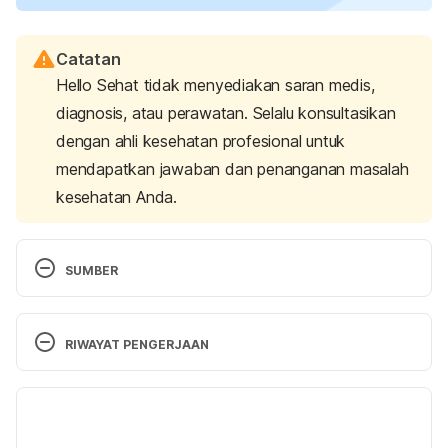
Catatan
Hello Sehat tidak menyediakan saran medis,
diagnosis, atau perawatan. Selalu konsultasikan
dengan ahli kesehatan profesional untuk
mendapatkan jawaban dan penanganan masalah
kesehatan Anda.
SUMBER
Simoes, E., Cherian, T., Chow, J., Shahid-Salles, S., 
Laxminarayan, R., & John, T. (2006). Acute 
RIWAYAT PENGERJAAN
Respiratory Infections in Children. 
The International 
Bank For Reconstruction And Development / The 
Versi Terbaru
World Bank
. Retrieved 9 Agustus 2024, from 
https://www.ncbi.nlm.nih.gov/books/NBK11786/
14/08/2024