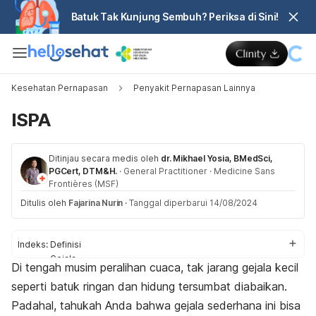
Batuk Tak Kunjung Sembuh? Periksa di Sini!
Kesehatan Pernapasan
Penyakit Pernapasan Lainnya
ISPA
Ditinjau secara medis oleh
dr. Mikhael Yosia, BMedSci,
PGCert, DTM&H.
·
General Practitioner
·
Medicine Sans
Frontières (MSF)
Ditulis oleh
Fajarina Nurin
·
Tanggal diperbarui 14/08/2024
Indeks:
Definisi
Gejala
Di tengah musim peralihan cuaca, tak jarang gejala kecil
Penyebab
seperti batuk ringan dan hidung tersumbat diabaikan.
Faktor risiko
Diagnosis
Padahal, tahukah Anda bahwa gejala sederhana ini bisa
Pengobatan