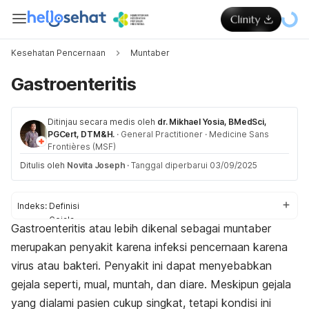
Kesehatan Pencernaan
Muntaber
Gastroenteritis
Ditinjau secara medis oleh
dr. Mikhael Yosia, BMedSci,
PGCert, DTM&H.
·
General Practitioner
·
Medicine Sans
Frontières (MSF)
Ditulis oleh
Novita Joseph
·
Tanggal diperbarui 03/09/2025
Indeks:
Definisi
Gejala
Gastroenteritis atau lebih dikenal sebagai muntaber
Penyebab
merupakan penyakit karena infeksi pencernaan karena
Faktor risiko
Komplikasi
virus atau bakteri. Penyakit ini dapat menyebabkan
Diagnosis
gejala seperti, mual, muntah, dan diare. Meskipun gejala
Pengobatan
yang dialami pasien cukup singkat, tetapi kondisi ini
Pencegahan