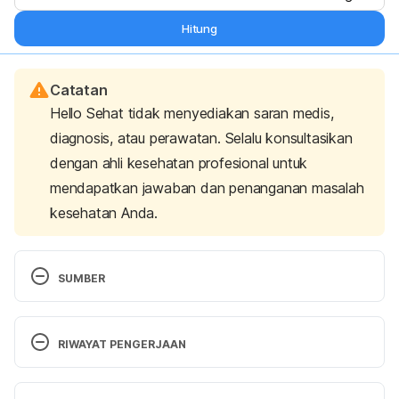
Hitung
Catatan
Hello Sehat tidak menyediakan saran medis,
diagnosis, atau perawatan. Selalu konsultasikan
dengan ahli kesehatan profesional untuk
mendapatkan jawaban dan penanganan masalah
kesehatan Anda.
SUMBER
professional, C. C. medical. (2025). Stomach Flu: All 
You Need To Know. Retrieved 27 August 2025, 
RIWAYAT PENGERJAAN
from 
https://my.clevelandclinic.org/health/diseases/1241
Versi Terbaru
8-stomach-flu