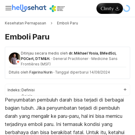
Kesehatan Pernapasan
Emboli Paru
Emboli Paru
Ditinjau secara medis oleh
dr. Mikhael Yosia, BMedSci,
PGCert, DTM&H.
·
General Practitioner
·
Medicine Sans
Frontières (MSF)
Ditulis oleh
Fajarina Nurin
·
Tanggal diperbarui 14/08/2024
Indeks:
Definisi
Gejala
Penyumbatan pembuluh darah bisa terjadi di berbagai
Penyebab
bagian tubuh. Jika penyumbatan terjadi di pembuluh
Faktor risiko
Diagnosis
darah yang mengalir ke paru-paru, hal ini bisa memicu
Pengobatan
terjadinya emboli paru. Ini termasuk kondisi yang
Pengobatan di rumah
berbahaya dan bisa berakibat fatal. Untuk itu, ketahui