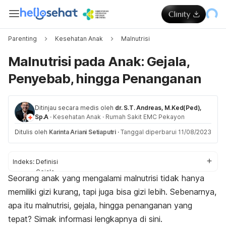
Parenting
Kesehatan Anak
Malnutrisi
Malnutrisi pada Anak: Gejala,
Penyebab, hingga Penanganan
Ditinjau secara medis oleh
dr. S.T. Andreas, M.Ked(Ped),
Sp.A
·
Kesehatan Anak
·
Rumah Sakit EMC Pekayon
Ditulis oleh
Karinta Ariani Setiaputri
·
Tanggal diperbarui 11/08/2023
Indeks:
Definisi
Gejala
Seorang anak yang mengalami malnutrisi tidak hanya
Penyebab
memiliki gizi kurang, tapi juga bisa gizi lebih. Sebenarnya,
Faktor risiko
Diagnosis
apa itu malnutrisi, gejala, hingga penanganan yang
Pengobatan
tepat? Simak informasi lengkapnya di sini.
Pengobatan di rumah