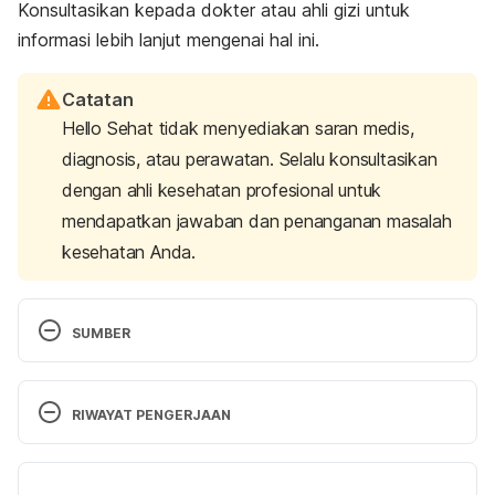
Konsultasikan kepada dokter atau ahli gizi untuk
informasi lebih lanjut mengenai hal ini.
Catatan
Hello Sehat tidak menyediakan saran medis,
diagnosis, atau perawatan. Selalu konsultasikan
dengan ahli kesehatan profesional untuk
mendapatkan jawaban dan penanganan masalah
kesehatan Anda.
SUMBER
Fact sheets – Malnutrition. (2020). Retrieved 11 
August 2023, from https://www.who.int/news-
RIWAYAT PENGERJAAN
room/fact-sheets/detail/malnutrition
Versi Terbaru
Malnutrition NHS . (2017). Retrieved 11 August 