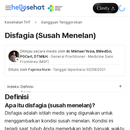
Kesehatan THT
Gangguan Tenggorokan
Disfagia (Susah Menelan)
Ditinjau secara medis oleh
dr. Mikhael Yosia, BMedSci,
PGCert, DTM&H.
·
General Practitioner
·
Medicine Sans
Frontières (MSF)
Ditulis oleh
Fajarina Nurin
·
Tanggal diperbarui 02/08/2021
Indeks:
Definisi
Gejala
Definisi
Penyebab
Apa itu disfagia (susah menelan)?
Diagnosis
Pengobatan
Disfagia adalah istilah medis yang digunakan untuk
menggambarkan kondisi susah menelan. Kondisi ini
terjadi saat tubuh Anda memerlukan lebih banyak waktu