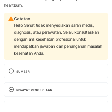
heartburn
.
Catatan
Hello Sehat tidak menyediakan saran medis,
diagnosis, atau perawatan. Selalu konsultasikan
dengan ahli kesehatan profesional untuk
mendapatkan jawaban dan penanganan masalah
kesehatan Anda.
SUMBER
Difficulty Swallowing (Dysphagia) – Overview. 
http://www.webmd.com/digestive-
RIWAYAT PENGERJAAN
disorders/tc/difficulty-swallowing-dysphagia-
overview. Accessed June 12, 2016.
Versi Terbaru
Difficulty Swallowing (Dysphagia). 
02/08/2021