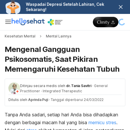
Waspadai Depresi Setelah Lahiran, Cek
Sekarang!
Kesehatan Mental
Mental Lainnya
Mengenal Gangguan
Psikosomatis, Saat Pikiran
Memengaruhi Kesehatan Tubuh
Ditinjau secara medis oleh
dr. Tania Savitri
·
General
Practitioner
·
Integrated Therapeutic
Ditulis oleh
Aprinda Puji
·
Tanggal diperbarui 24/03/2022
Tanpa Anda sadari, setiap hari Anda bisa dihadapkan
dengan berbagai macam hal yang bisa
memicu stres
.