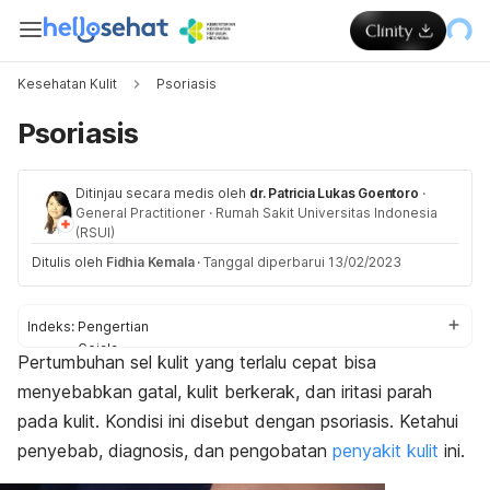
Kesehatan Kulit
Psoriasis
Psoriasis
Ditinjau secara medis oleh
dr. Patricia Lukas Goentoro
·
General Practitioner
·
Rumah Sakit Universitas Indonesia
(RSUI)
Ditulis oleh
Fidhia Kemala
·
Tanggal diperbarui 13/02/2023
Indeks:
Pengertian
Gejala
Pertumbuhan sel kulit yang terlalu cepat bisa
Penyebab
menyebabkan gatal, kulit berkerak, dan iritasi parah
Faktor risiko
Komplikasi
pada kulit. Kondisi ini disebut dengan psoriasis. Ketahui
Diagnosis
penyebab, diagnosis, dan pengobatan
penyakit kulit
ini.
Pengobatan
Perawatan rumahan