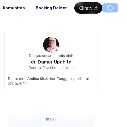
Komunitas
Booking Dokter
Ditinjau secara medis oleh
dr. Damar Upahita
General Practitioner · None
Ditulis oleh
Andisa Shabrina
·
Tanggal diperbarui
27/10/2022
Iklan