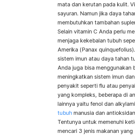
mata dan kerutan pada kulit. 
sayuran. Namun jika daya ta
membutuhkan tambahan suplem
Selain vitamin C Anda perlu 
menjaga kekebalan tubuh seper
Amerika (
Panax quinquefolius
)
sistem imun atau daya tahan t
Anda juga bisa menggunakan b
meningkatkan sistem imun dan
penyakit seperti flu atau penyak
yang kompleks, beberapa di a
lainnya yaitu fenol dan alkylam
tubuh
manusia dan antioksidan
Tentunya untuk memenuhi ketig
mencari 3 jenis makanan yan