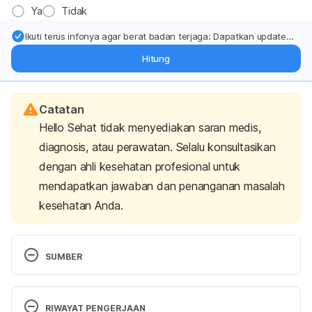
Ya
Tidak
Ikuti terus infonya agar berat badan terjaga: Dapatkan update
dari pakar mengenai dukungan dan perawatan berat badan
Hitung
langsung ke inbox Anda.
Catatan
Hello Sehat tidak menyediakan saran medis,
diagnosis, atau perawatan. Selalu konsultasikan
dengan ahli kesehatan profesional untuk
mendapatkan jawaban dan penanganan masalah
kesehatan Anda.
SUMBER
Muscle pain Causes. (2020). Retrieved July 24, 
2025, from 
RIWAYAT PENGERJAAN