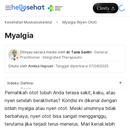
Kesehatan Muskuloskeletal
Myalgia (Nyeri Otot)
Myalgia
Ditinjau secara medis oleh
dr. Tania Savitri
·
General
Practitioner
·
Integrated Therapeutic
Ditulis oleh
Annisa Hapsari
·
Tanggal diperbarui 07/08/2025
Indeks:
Definisi
Gejala
Pernahkah otot tubuh Anda terasa sakit, kaku, atau
Penyebab
nyeri setelah beraktivitas? Kondisi ini dikenal dengan
Faktor risiko
Diagnosis
istilah myalgia atau nyeri otot. Meski umumnya tidak
Pengobatan
berbahaya, nyeri otot bisa sangat mengganggu,
Pengobatan di rumah
terutama jika terjadi terus-menerus. Mari kenali lebih
Pencegahan