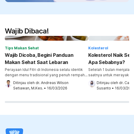
Wajib Dibaca!
Tips Makan Sehat
Kolesterol
Wajib Dicoba, Begini Panduan
Kolesterol Naik Set
Makan Sehat Saat Lebaran
Apa Sebabnya?
Perayaan Idul Fitri di Indonesia selalu identik
Setelah 1 bulan menjalank
dengan menu tradisional yang penuh rempah
saatnya untuk merayakan Id
dan kaya bumbu. Dari opor ayam, rendang,
paling lumrah dilakukan s
Ditinjau oleh 
dr. Andreas Wilson 
Ditinjau oleh 
dr. Carl
sampai sambal goreng ati, hampir semua
Fitri adalah mengunjungi 
Setiawan, M.Kes.
•
16/03/2026
Susanto
•
16/03/202
hidangan Lebaran ini tinggi lemak. Jika Anda
kerabat. Hal ini sangat 
tidak mengontrol asupannya, kolesterol, asam
meningkatkan kadar koles
urat, gula darah, dan tekanan darah bisa naik.
Apa penyebabnya? Simak
Untuk itu, coba tips makan sehat saat Lebaran
dari kolesterol naik saat 
berikut […]
bagaimana penderita koles
mengendalikannya. Peny
kolesterol naik […]