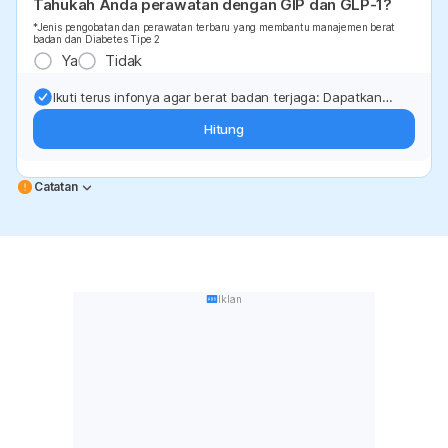
Tahukah Anda perawatan dengan GIP dan GLP-1?
*Jenis pengobatan dan perawatan terbaru yang membantu manajemen berat
badan dan Diabetes Tipe 2
Ya
Tidak
Ikuti terus infonya agar berat badan terjaga: Dapatkan
update dari pakar mengenai dukungan dan perawatan
Hitung
berat badan langsung ke inbox Anda.
Catatan
Iklan