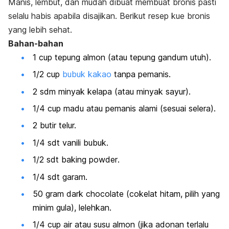
Manis, lembut, dan mudah dibuat membuat bronis pasti
selalu habis apabila disajikan. Berikut resep kue bronis
yang lebih sehat.
Bahan-bahan
1
cup
tepung almon (atau tepung gandum utuh).
1/2
cup
bubuk kakao
tanpa pemanis.
2 sdm minyak kelapa (atau minyak sayur).
1/4
cup
madu atau pemanis alami (sesuai selera).
2 butir telur.
1/4 sdt vanili bubuk.
1/2 sdt
baking powder
.
1/4 sdt garam.
50 gram
dark chocolate
(cokelat hitam, pilih yang
minim gula), lelehkan.
1/4
cup
air atau susu almon (jika adonan terlalu