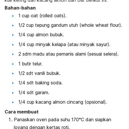
Bahan-bahan
1
cup oat
(
rolled oats
).
1/2
cup
tepung gandum utuh (
whole wheat flour
).
1/4
cup
almon bubuk.
1/4
cup
minyak kelapa (atau minyak sayur).
2 sdm madu atau pemanis alami (sesuai selera).
1 butir telur.
1/2 sdt vanili bubuk.
1/4 sdt
baking soda
.
1/4 sdt garam.
1/4
cup
kacang almon cincang (opsional).
Cara membuat
Panaskan oven pada suhu 170°C dan siapkan
loyang dengan kertas roti.