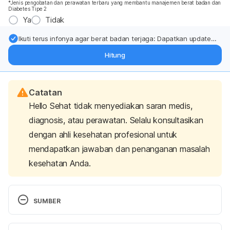
*Jenis pengobatan dan perawatan terbaru yang membantu manajemen berat badan dan
Diabetes Tipe 2
Ya
Tidak
Ikuti terus infonya agar berat badan terjaga: Dapatkan update
dari pakar mengenai dukungan dan perawatan berat badan
Hitung
langsung ke inbox Anda.
Catatan
Hello Sehat tidak menyediakan saran medis,
diagnosis, atau perawatan. Selalu konsultasikan
dengan ahli kesehatan profesional untuk
mendapatkan jawaban dan penanganan masalah
kesehatan Anda.
SUMBER
Cleveland Clinic. (2024). Is It OK To Use Stevia in 