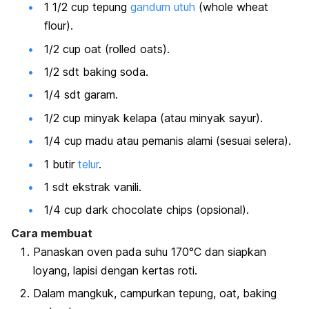
1 1/2
cup
tepung
gandum utuh
(
whole wheat
flour
).
1/2
cup oat
(
rolled oats
).
1/2 sdt
baking soda
.
1/4 sdt garam.
1/2
cup
minyak kelapa (atau minyak sayur).
1/4
cup
madu atau pemanis alami (sesuai selera).
1 butir
telur
.
1 sdt ekstrak vanili.
1/4
cup dark chocolate chips
(opsional).
Cara membuat
Panaskan oven pada suhu 170°C dan siapkan
loyang, lapisi dengan kertas roti.
Dalam mangkuk, campurkan tepung,
oat
,
baking