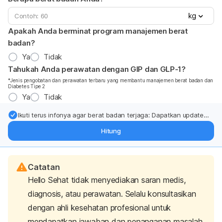
kg
Apakah Anda berminat program manajemen berat
badan?
Ya
Tidak
Tahukah Anda perawatan dengan GIP dan GLP-1?
*Jenis pengobatan dan perawatan terbaru yang membantu manajemen berat badan dan
Diabetes Tipe 2
Ya
Tidak
Ikuti terus infonya agar berat badan terjaga: Dapatkan update
dari pakar mengenai dukungan dan perawatan berat badan
Hitung
langsung ke inbox Anda.
Catatan
Hello Sehat tidak menyediakan saran medis,
diagnosis, atau perawatan. Selalu konsultasikan
dengan ahli kesehatan profesional untuk
mendapatkan jawaban dan penanganan masalah