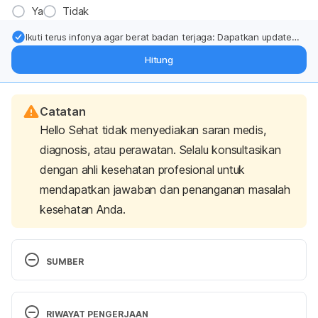
Ya
Tidak
Ikuti terus infonya agar berat badan terjaga: Dapatkan update
dari pakar mengenai dukungan dan perawatan berat badan
Hitung
langsung ke inbox Anda.
Catatan
Hello Sehat tidak menyediakan saran medis,
diagnosis, atau perawatan. Selalu konsultasikan
dengan ahli kesehatan profesional untuk
mendapatkan jawaban dan penanganan masalah
kesehatan Anda.
SUMBER
Winter vegetable stew recipe
. (2020, August 19). 
Age UK. 
https://www.ageuk.org.uk/information-
RIWAYAT PENGERJAAN