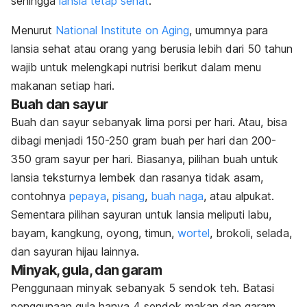
sehingga
lansia tetap sehat
.
Menurut
National Institute on Aging
, umumnya para
lansia sehat atau orang yang berusia lebih dari 50 tahun
wajib untuk melengkapi nutrisi berikut dalam menu
makanan setiap hari.
Buah dan sayur
Buah dan sayur sebanyak lima porsi per hari. Atau, bisa
dibagi menjadi 150-250 gram buah per hari dan 200-
350 gram sayur per hari. Biasanya, pilihan buah untuk
lansia teksturnya lembek dan rasanya tidak asam,
contohnya
pepaya
,
pisang
,
buah naga
, atau alpukat.
Sementara pilihan sayuran untuk lansia meliputi labu,
bayam, kangkung, oyong, timun,
wortel
, brokoli, selada,
dan sayuran hijau lainnya.
Minyak, gula, dan garam
Penggunaan minyak sebanyak 5 sendok teh.
Batasi
penggunaan gula hanya 4 sendok makan dan garam