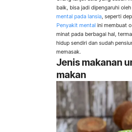
baik, bisa jadi dipengaruhi ole
mental pada lansia
, seperti de
Penyakit mental
ini membuat or
minat pada berbagai hal, term
hidup sendiri dan sudah pensi
memasak.
Jenis makanan un
makan