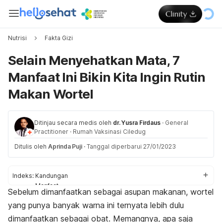
Nutrisi
Fakta Gizi
Selain Menyehatkan Mata, 7
Manfaat Ini Bikin Kita Ingin Rutin
Makan Wortel
Ditinjau secara medis oleh
dr. Yusra Firdaus
·
General
Practitioner
·
Rumah Vaksinasi Ciledug
Ditulis oleh
Aprinda Puji
·
Tanggal diperbarui 27/01/2023
Indeks:
Kandungan
Manfaat
Sebelum dimanfaatkan sebagai asupan makanan, wortel
Tips konsumsi
yang punya banyak warna ini ternyata lebih dulu
dimanfaatkan sebagai obat. Memangnya, apa saja