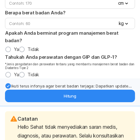
cm
Berapa berat badan Anda?
kg
Apakah Anda berminat program manajemen berat
badan?
Ya
Tidak
Tahukah Anda perawatan dengan GIP dan GLP-1?
*Jenis pengobatan dan perawatan terbaru yang membantu manajemen berat badan dan
Diabetes Tipe 2
Ya
Tidak
Ikuti terus infonya agar berat badan terjaga: Dapatkan update
dari pakar mengenai dukungan dan perawatan berat badan
Hitung
langsung ke inbox Anda.
Catatan
Hello Sehat tidak menyediakan saran medis,
diagnosis, atau perawatan. Selalu konsultasikan