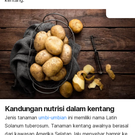
kentang.
Kandungan nutrisi dalam kentang
Jenis tanaman
umbi-umbian
ini memiliki nama Latin
Solanum tuberosum
.
Tanaman kentang awalnya berasal
dari kawasan Amerika Selatan, lalu menyebar hampir ke