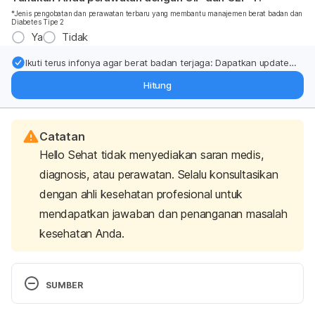
*Jenis pengobatan dan perawatan terbaru yang membantu manajemen berat badan dan
Diabetes Tipe 2
Ya
Tidak
Ikuti terus infonya agar berat badan terjaga: Dapatkan update
dari pakar mengenai dukungan dan perawatan berat badan
Hitung
langsung ke inbox Anda.
Catatan
Hello Sehat tidak menyediakan saran medis,
diagnosis, atau perawatan. Selalu konsultasikan
dengan ahli kesehatan profesional untuk
mendapatkan jawaban dan penanganan masalah
kesehatan Anda.
SUMBER
Bindels, L. B., Segura Munoz, R. R., Gomes-Neto, J. 