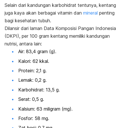
Selain dari kandungan karbohidrat tentunya, kentang
juga kaya akan berbagai
vitamin
dan
mineral
penting
bagi kesehatan tubuh.
Dilansir dari laman
Data Komposisi Pangan Indonesia
(DKPI)
, per 100 gram kentang memiliki kandungan
nutrisi, antara lain:
Air:
83,4 gram (g).
Kalori:
62 kkal.
Protein:
2,1 g.
Lemak:
0,2 g.
Karbohidrat:
13,5 g.
Serat:
0,5 g.
Kalsium:
63 miligram (mg).
Fosfor:
58 mg.
Zat besi:
0,7 mg.