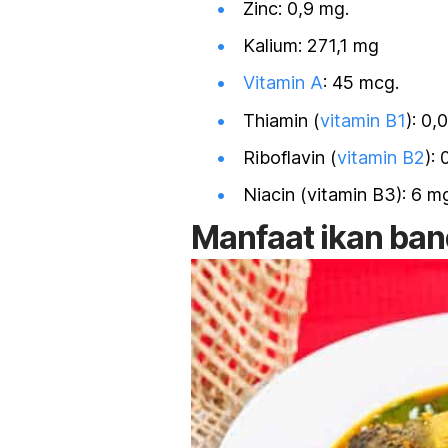
Zinc: 0,9 mg.
Kalium: 271,1 mg
Vitamin A
: 45 mcg.
Thiamin (
vitamin B1
): 0,
Riboflavin (
vitamin B2
): 
Niacin (vitamin B3): 6 m
Manfaat ikan ba