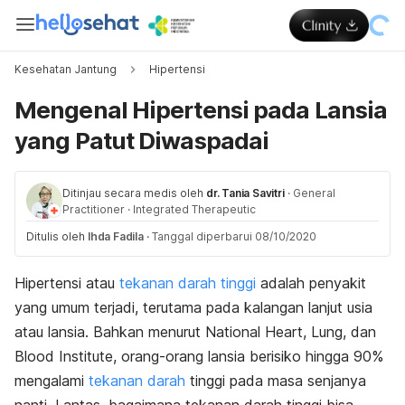
Kesehatan Jantung
Hipertensi
Mengenal Hipertensi pada Lansia
yang Patut Diwaspadai
Ditinjau secara medis oleh
dr. Tania Savitri
·
General
Practitioner
·
Integrated Therapeutic
Ditulis oleh
Ihda Fadila
·
Tanggal diperbarui 08/10/2020
Hipertensi atau
tekanan darah tinggi
adalah penyakit
yang umum terjadi, terutama pada kalangan lanjut usia
atau lansia. Bahkan menurut
National Heart, Lung, dan
Blood Institute
, orang-orang lansia berisiko hingga 90%
mengalami
tekanan darah
tinggi pada masa senjanya