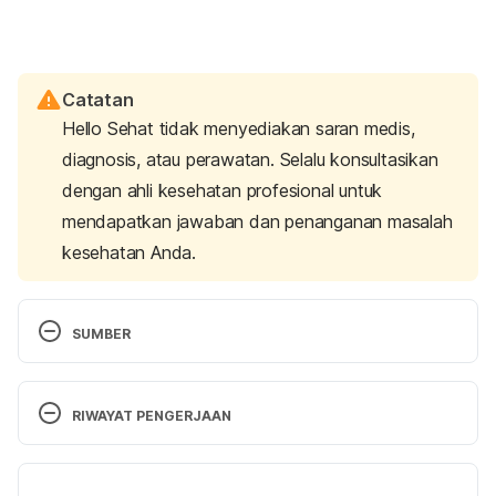
Catatan
Hello Sehat tidak menyediakan saran medis,
diagnosis, atau perawatan. Selalu konsultasikan
dengan ahli kesehatan profesional untuk
mendapatkan jawaban dan penanganan masalah
kesehatan Anda.
SUMBER
National Institute on Aging. 2020. High Blood 
Pressure. [online] Available at: 
 [Accessed June 4, 
RIWAYAT PENGERJAAN
2020].
Versi Terbaru
HealthinAging.org. 2020. High Blood Pressure 