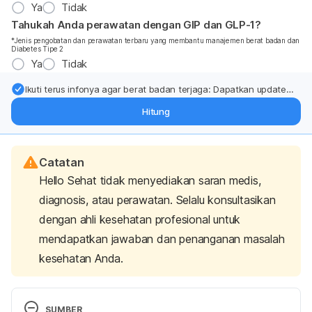
Ya
Tidak
Tahukah Anda perawatan dengan GIP dan GLP-1?
*Jenis pengobatan dan perawatan terbaru yang membantu manajemen berat badan dan
Diabetes Tipe 2
Ya
Tidak
Ikuti terus infonya agar berat badan terjaga: Dapatkan update
dari pakar mengenai dukungan dan perawatan berat badan
Hitung
langsung ke inbox Anda.
Catatan
Hello Sehat tidak menyediakan saran medis,
diagnosis, atau perawatan. Selalu konsultasikan
dengan ahli kesehatan profesional untuk
mendapatkan jawaban dan penanganan masalah
kesehatan Anda.
SUMBER