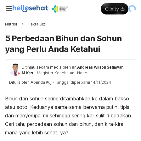
Nutrisi
Fakta Gizi
5 Perbedaan Bihun dan Sohun
yang Perlu Anda Ketahui
Ditinjau secara medis oleh
dr. Andreas Wilson Setiawan,
M.Kes.
·
Magister Kesehatan
·
None
Ditulis oleh
Aprinda Puji
·
Tanggal diperbarui 14/11/2024
Bihun dan sohun sering ditambahkan ke dalam bakso
atau soto. Keduanya sama-sama berwarna putih, tipis,
dan menyerupai mi sehingga sering kali sulit dibedakan.
Cari tahu perbedaan sohun dan bihun, dan k
ira-kira
mana yang lebih sehat, ya?