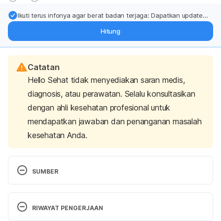
Ikuti terus infonya agar berat badan terjaga: Dapatkan update
dari pakar mengenai dukungan dan perawatan berat badan
Hitung
langsung ke inbox Anda.
Catatan
Hello Sehat tidak menyediakan saran medis,
diagnosis, atau perawatan. Selalu konsultasikan
dengan ahli kesehatan profesional untuk
mendapatkan jawaban dan penanganan masalah
kesehatan Anda.
SUMBER
Kupkanchanakul, W., Yamaguchi, T., & Naivikul, O. 
(2019). Gluten-Free Rice Breading Using 
RIWAYAT PENGERJAAN
Composited Rice Flour and Pre-Germinated Brown 