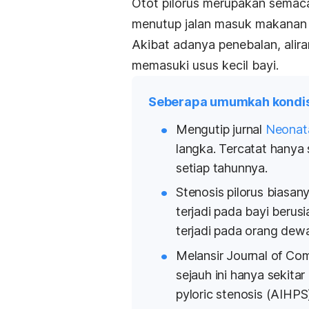
Otot pilorus merupakan semac
menutup jalan masuk makanan 
Akibat adanya penebalan, alira
memasuki usus kecil bayi.
Seberapa umumkah kondisi
Mengutip jurnal
Neonat
langka. Tercatat hanya 
setiap tahunnya.
Stenosis pilorus biasan
terjadi pada bayi berusi
terjadi pada orang dew
M
elansir
Journal of Com
sejauh ini hanya sekita
pyloric stenosis
(AIHPS)