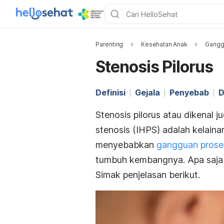
Parenting
Kesehatan Anak
Gangg
Stenosis Pilorus
Definisi
Gejala
Penyebab
D
Stenosis pilorus atau dikenal
stenosis
(IHPS) adalah kelain
menyebabkan
gangguan prose
tumbuh kembangnya. Apa saja 
Simak penjelasan berikut.