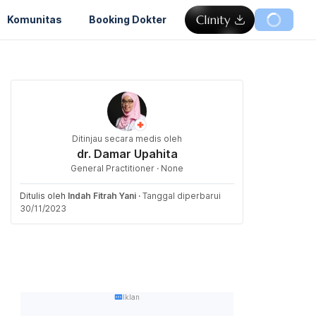
Komunitas
Booking Dokter
Ditinjau secara medis oleh
dr. Damar Upahita
General Practitioner · None
Ditulis oleh
Indah Fitrah Yani
·
Tanggal diperbarui
30/11/2023
Iklan