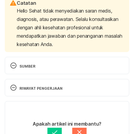
Catatan
Hello Sehat tidak menyediakan saran medis,
diagnosis, atau perawatan. Selalu konsultasikan
dengan ahli kesehatan profesional untuk
mendapatkan jawaban dan penanganan masalah
kesehatan Anda.
SUMBER
Scholten T. (2007). Long-term management of 
gastroesophageal reflux disease with pantoprazole. 
RIWAYAT PENGERJAAN
Therapeutics and clinical risk management
, 3(2), 
231–243. https://doi.org/10.2147/tcrm.2007.3.2.231
Versi Terbaru
Acid reflux and GERD: The same thing?. 
(2021). 
06/07/2023
Mayo Clinic
. 
Retrieved 5 July 2023, from 
Ditulis oleh 
Nabila Azmi
Apakah artikel ini membantu?
https://www.mayoclinic.org/diseases-
Ditinjau secara medis oleh
dr. Andreas Wilson 