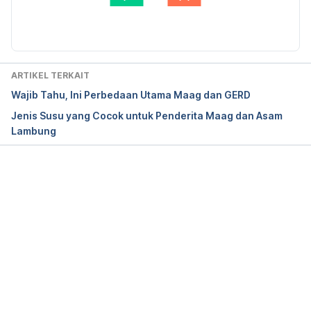
conditions/heartburn/expert-answers/heartburn-
Setiawan, M.Kes.
Diperbarui oleh: 
Fidhia Kemala
gerd/faq-20057894
GERD (Chronic Acid Reflux)
. (2019). Cleveland 
Clinic. 
Retrieved 5 July 2023, from 
ARTIKEL TERKAIT
https://my.clevelandclinic.org/health/diseases/1701
Wajib Tahu, Ini Perbedaan Utama Maag dan GERD
9-gerd-or-acid-reflux-or-heartburn-overview
Jenis Susu yang Cocok untuk Penderita Maag dan Asam
Lambung
Gupta, E. (n.d). ​​
GERD Diet: Foods That Help with 
Acid Reflux (Heartburn)
. John Hopkins Medicine. 
Retrieved August 8, 2022 from 
https://www.hopkinsmedicine.org/health/wellness-
Memuat...
and-prevention/gerd-diet-foods-that-help-with-
acid-reflux-heartburn
Indigestion – diagnosis & treatment
. (2021). Mayo 
Clinic. Retrieved 5 July 2023, from 
https://www.mayoclinic.org/diseases-
conditions/indigestion/diagnosis-treatment/drc-