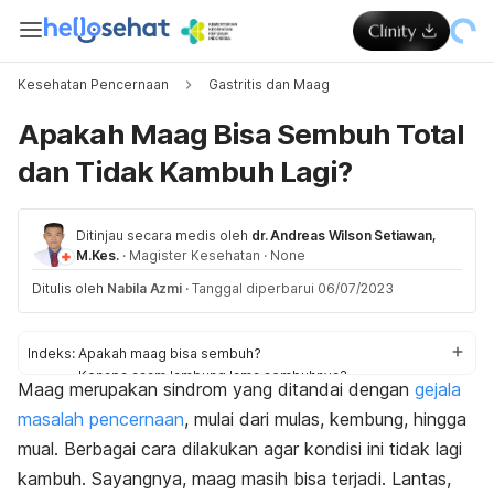
Kesehatan Pencernaan
Gastritis dan Maag
Apakah Maag Bisa Sembuh Total
dan Tidak Kambuh Lagi?
Ditinjau secara medis oleh
dr. Andreas Wilson Setiawan,
M.Kes.
·
Magister Kesehatan
·
None
Ditulis oleh
Nabila Azmi
·
Tanggal diperbarui 06/07/2023
Indeks:
Apakah maag bisa sembuh?
Kenapa asam lambung lama sembuhnya?
Maag merupakan sindrom yang ditandai dengan
gejala
Cara agar maag bisa sembuh
masalah pencernaan
, mulai dari mulas, kembung, hingga
mual. Berbagai cara dilakukan agar kondisi ini tidak lagi
kambuh. Sayangnya, maag masih bisa terjadi. Lantas,