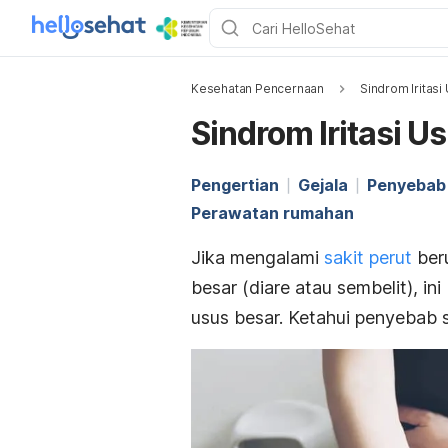
Kesehatan Pencernaan
Sindrom Iritasi
Sindrom Iritasi U
Pengertian
Gejala
Penyebab
Perawatan rumahan
Jika mengalami
sakit perut
beru
besar (diare atau sembelit), i
usus besar. Ketahui penyebab s