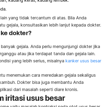
bah; kadang keras, kadang lembek.
nda.
ain yang tidak tercantum di atas. Bila Anda
tu gejala, konsultasikan lebih lanjut kepada dokter.
 ke dokter?
banyak gejala. Anda perlu mengunjungi dokter jika
rganggu atau jika terdapat tanda dan gejala lain.
ndisi yang lebih serius, misalnya
kanker usus besar
tu menemukan cara meredakan gejala sekaligus
 kambuh. Dokter bisa juga membantu Anda
kasi dari masalah seperti diare kronis.
iritasi usus besar
drome
yaitu masalah kontraksi pada otot usus besar.