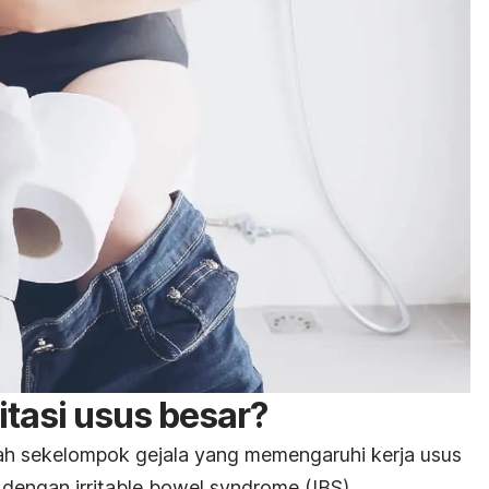
ritasi usus besar?
alah sekelompok gejala yang memengaruhi kerja usus
al dengan
irritable bowel syndrom
e (IBS).