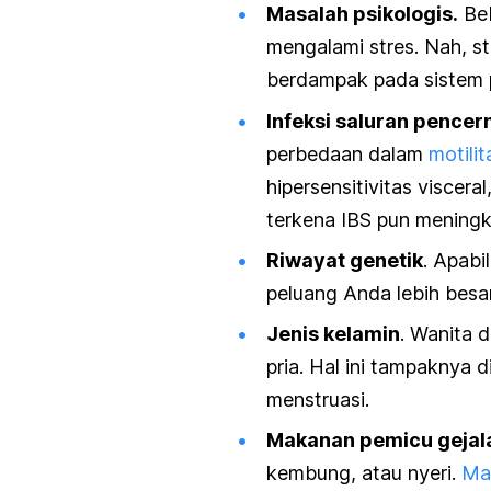
Masalah psikologis.
Beb
mengalami stres. Nah, s
berdampak pada sistem 
Infeksi saluran pencer
perbedaan dalam
motili
hipersensitivitas visceral
terkena IBS pun meningk
Riwayat genetik
. Apabi
peluang Anda lebih besa
Jenis kelamin
. Wanita d
pria. Hal ini tampaknya 
menstruasi.
Makanan pemicu gejal
kembung, atau nyeri.
Mak