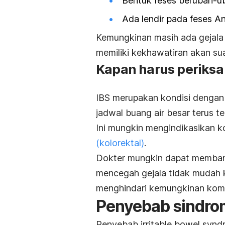
Bentuk feses berubah-u
Ada lendir pada feses A
Kemungkinan masih ada gejala l
memiliki kekhawatiran akan sua
Kapan harus periksa
IBS merupakan kondisi dengan 
jadwal buang air besar terus te
Ini mungkin mengindikasikan ko
(kolorektal)
.
Dokter mungkin dapat memban
mencegah gejala tidak mudah
menghindari kemungkinan kompli
Penyebab sindrom 
Penyebab
irritable bowel syn