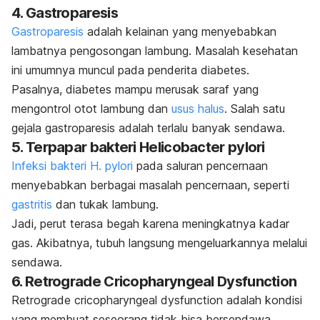
4. Gastroparesis
Gastroparesis
adalah kelainan yang menyebabkan
lambatnya pengosongan lambung. Masalah kesehatan
ini umumnya muncul pada penderita diabetes.
Pasalnya, diabetes mampu merusak saraf yang
mengontrol otot lambung dan
usus halus
. Salah satu
gejala gastroparesis adalah terlalu banyak sendawa.
5. Terpapar bakteri
Helicobacter pylori
Infeksi bakteri
H. pylori
pada saluran pencernaan
menyebabkan berbagai masalah pencernaan, seperti
gastritis
dan tukak lambung.
Jadi, perut terasa begah karena meningkatnya kadar
gas. Akibatnya, tubuh langsung mengeluarkannya melalui
sendawa.
6.
Retrograde Cricopharyngeal Dysfunction
Retrograde cricopharyngeal dysfunction
adalah kondisi
yang membuat seseorang tidak bisa bersendawa.