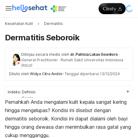
Kesehatan Kulit
Dermatitis
Dermatitis Seboroik
Ditinjau secara medis oleh
dr. Patricia Lukas Goentoro
·
General Practitioner
·
Rumah Sakit Universitas Indonesia
(RSUI)
Ditulis oleh
Widya Citra Andini
·
Tanggal diperbarui 13/12/2024
Indeks:
Definisi
Gejala
Pernahkah Anda mengalami kulit kepala sangat kering
Penyebab
hingga mengelupas? Kondisi ini disebut dengan
Faktor risiko
Diagnosis
dermatitis seboroik. Kondisi ini dapat dialami oleh bayi
Pengobatan
hingga orang dewasa dan menimbulkan rasa gatal yang
Perawatan rumahan
cukup mengganggu.