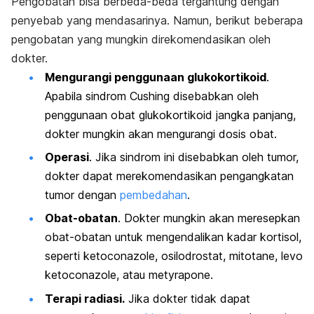
Pengobatan bisa berbeda-beda tergantung dengan
penyebab yang mendasarinya. Namun, berikut beberapa
pengobatan yang mungkin direkomendasikan oleh
dokter.
Mengurangi penggunaan glukokortikoid
.
Apabila sindrom Cushing disebabkan oleh
penggunaan obat glukokortikoid jangka panjang,
dokter mungkin akan mengurangi dosis obat.
Operasi
. Jika sindrom ini disebabkan oleh tumor,
dokter dapat merekomendasikan pengangkatan
tumor dengan
pembedahan
.
Obat-obatan
. Dokter mungkin akan meresepkan
obat-obatan untuk mengendalikan kadar kortisol,
seperti
ketoconazole,
osilodrostat,
mitotane
,
levo
ketoconazole
, atau
metyrapone
.
Terapi radiasi.
Jika dokter tidak dapat