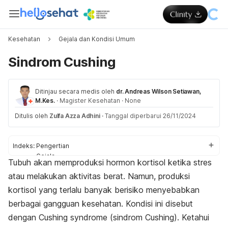
Kesehatan
Gejala dan Kondisi Umum
Sindrom Cushing
Ditinjau secara medis oleh
dr. Andreas Wilson Setiawan,
M.Kes.
·
Magister Kesehatan
·
None
Ditulis oleh
Zulfa Azza Adhini
·
Tanggal diperbarui 26/11/2024
Indeks:
Pengertian
Gejala
Tubuh akan memproduksi hormon kortisol ketika stres
Penyebab
atau melakukan aktivitas berat. Namun, produksi
Faktor risiko
Diagnosis
kortisol yang terlalu banyak berisiko menyebabkan
Pengobatan
berbagai gangguan kesehatan. Kondisi ini disebut
Perawatan rumahan
dengan
Cushing syndrome
(sindrom Cushing).
Ketahui