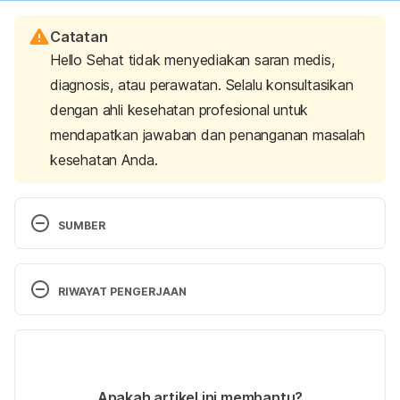
Catatan
Hello Sehat tidak menyediakan saran medis,
diagnosis, atau perawatan. Selalu konsultasikan
dengan ahli kesehatan profesional untuk
mendapatkan jawaban dan penanganan masalah
kesehatan Anda.
SUMBER
Maria, H. (2018).
Semua Orang Bisa Masak, Resep 
Praktis Masakan Sehari-Hari
.
 Wahyu Media.
RIWAYAT PENGERJAAN
Pranadjaja, L. (2014).
Masak Apa Hari Ini? Resep 
Versi Terbaru
Menu Pilihan untuk Satu Bulan
. 
AJARMASAK.
27/11/2023
Chendawati. (2012). 
Hidangan Sehari-hari
.
 PT 
Ditulis oleh 
Annisa Nur Indah Setiawati
Apakah artikel ini membantu?