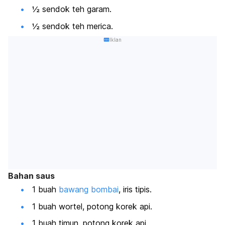
½ sendok teh garam.
½ sendok teh merica.
Iklan
Bahan saus
1 buah
bawang bombai
, iris tipis.
1 buah wortel, potong korek api.
1 buah timun, potong korek api.