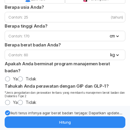
Berapa usia Anda?
(tahun)
Berapa tinggi Anda?
cm
Berapa berat badan Anda?
kg
Apakah Anda berminat program manajemen berat
badan?
Ya
Tidak
Tahukah Anda perawatan dengan GIP dan GLP-1?
*Jenis pengobatan dan perawatan terbaru yang membantu manajemen berat badan dan
Diabetes Tipe 2
Ya
Tidak
Ikuti terus infonya agar berat badan terjaga: Dapatkan update
dari pakar mengenai dukungan dan perawatan berat badan
Hitung
langsung ke inbox Anda.