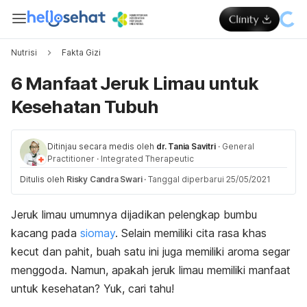
Nutrisi
Fakta Gizi
6 Manfaat Jeruk Limau untuk
Kesehatan Tubuh
Ditinjau secara medis oleh
dr. Tania Savitri
·
General
Practitioner
·
Integrated Therapeutic
Ditulis oleh
Risky Candra Swari
·
Tanggal diperbarui 25/05/2021
Jeruk limau umumnya dijadikan pelengkap bumbu
kacang pada
siomay
. Selain memiliki cita rasa khas
kecut dan pahit, buah satu ini juga memiliki aroma segar
menggoda. Namun, apakah jeruk limau memiliki manfaat
untuk kesehatan? Yuk, cari tahu!