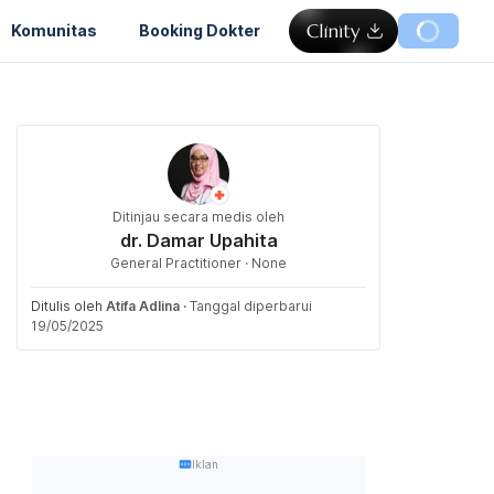
Komunitas
Booking Dokter
Ditinjau secara medis oleh
dr. Damar Upahita
General Practitioner · None
Ditulis oleh
Atifa Adlina
·
Tanggal diperbarui
19/05/2025
Iklan