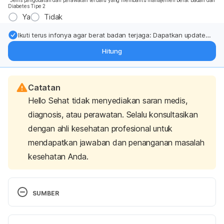
*Jenis pengobatan dan perawatan terbaru yang membantu manajemen berat badan dan
Diabetes Tipe 2
Ya
Tidak
Ikuti terus infonya agar berat badan terjaga: Dapatkan update
dari pakar mengenai dukungan dan perawatan berat badan
Hitung
langsung ke inbox Anda.
Catatan
Hello Sehat tidak menyediakan saran medis,
diagnosis, atau perawatan. Selalu konsultasikan
dengan ahli kesehatan profesional untuk
mendapatkan jawaban dan penanganan masalah
kesehatan Anda.
SUMBER
Maximize your workout by knowing what — and 