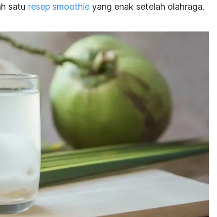
ah satu
resep
smoothie
yang enak setelah olahraga.