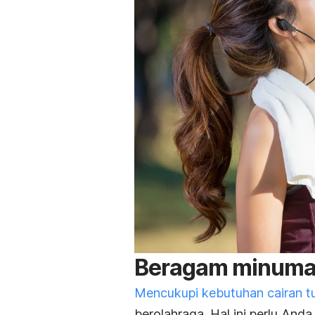
Beragam minuman
Mencukupi
kebutuhan cairan t
berolahraga. Hal ini perlu And