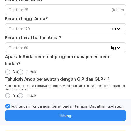
(tahun)
Berapa tinggi Anda?
cm
Berapa berat badan Anda?
kg
Apakah Anda berminat program manajemen berat
badan?
Ya
Tidak
Tahukah Anda perawatan dengan GIP dan GLP-1?
*Jenis pengobatan dan perawatan terbaru yang membantu manajemen berat badan dan
Diabetes Tipe 2
Ya
Tidak
Ikuti terus infonya agar berat badan terjaga: Dapatkan update
dari pakar mengenai dukungan dan perawatan berat badan
Hitung
langsung ke inbox Anda.