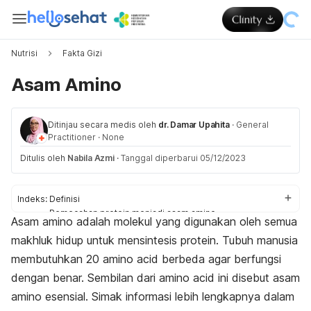
Nutrisi
Fakta Gizi
Asam Amino
Ditinjau secara medis oleh
dr. Damar Upahita
·
General
Practitioner
·
None
Ditulis oleh
Nabila Azmi
·
Tanggal diperbarui 05/12/2023
Indeks:
Definisi
Pemecahan protein menjadi asam amino
Asam amino adalah molekul yang digunakan oleh semua
Jenis
makhluk hidup untuk mensintesis protein. Tubuh manusia
Fungsi
Sumber
membutuhkan 20
amino acid
berbeda agar berfungsi
Kebutuhan harian
dengan benar. Sembilan dari
amino acid
ini disebut asam
amino esensial. Simak informasi lebih lengkapnya dalam