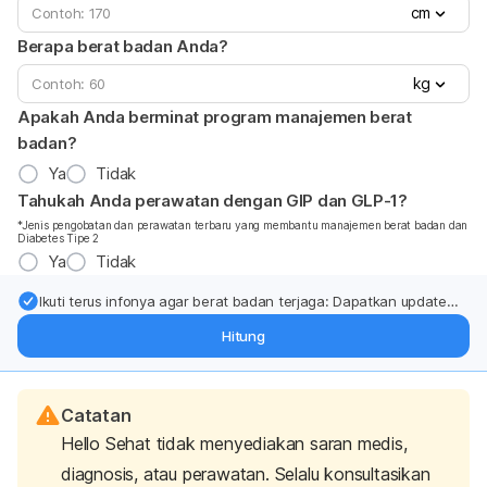
cm
Berapa berat badan Anda?
kg
Apakah Anda berminat program manajemen berat
badan?
Ya
Tidak
Tahukah Anda perawatan dengan GIP dan GLP-1?
*Jenis pengobatan dan perawatan terbaru yang membantu manajemen berat badan dan
Diabetes Tipe 2
Ya
Tidak
Ikuti terus infonya agar berat badan terjaga: Dapatkan update
dari pakar mengenai dukungan dan perawatan berat badan
Hitung
langsung ke inbox Anda.
Catatan
Hello Sehat tidak menyediakan saran medis,
diagnosis, atau perawatan. Selalu konsultasikan