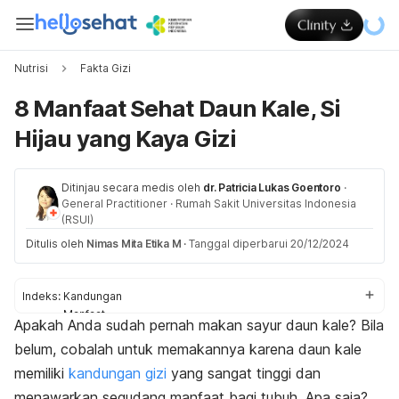
Nutrisi
Fakta Gizi
8 Manfaat Sehat Daun Kale, Si
Hijau yang Kaya Gizi
Ditinjau secara medis oleh
dr. Patricia Lukas Goentoro
·
General Practitioner
·
Rumah Sakit Universitas Indonesia
(RSUI)
Ditulis oleh
Nimas Mita Etika M
·
Tanggal diperbarui 20/12/2024
Indeks:
Kandungan
Manfaat
Apakah Anda sudah pernah makan sayur daun kale? Bila
Risiko
belum, cobalah untuk memakannya karena daun kale
memiliki
kandungan gizi
yang sangat tinggi dan
menawarkan segudang manfaat bagi tubuh. Apa saja?