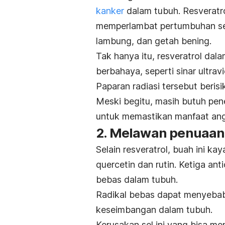
kanker
dalam tubuh. Resveratro
memperlambat pertumbuhan sel
lambung, dan getah bening.
Tak hanya itu, resveratrol dal
berbahaya, seperti sinar ultra
Paparan radiasi tersebut beri
Meski begitu, masih butuh pene
untuk memastikan manfaat angg
2. Melawan penuaan 
Selain resveratrol, buah ini k
quercetin
dan rutin. Ketiga ant
bebas dalam tubuh.
Radikal bebas dapat menyebab
keseimbangan dalam tubuh.
Kerusakan sel ini yang bisa m