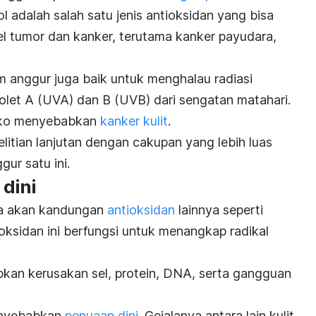
l adalah salah satu jenis
antioksidan
yang bisa
 tumor dan kanker, terutama kanker payudara,
am anggur juga baik untuk menghalau radiasi
violet A (UVA) dan B (UVB) dari sengatan matahari.
siko menyebabkan
kanker kulit
.
litian lanjutan dengan cakupan yang lebih luas
ur satu ini.
dini
aya akan kandungan
antioksidan
lainnya seperti
ioksidan ini berfungsi untuk menangkap radikal
kan kerusakan sel, protein, DNA, serta gangguan
enyebabkan
penuaan dini
. Gejalanya antara lain kulit