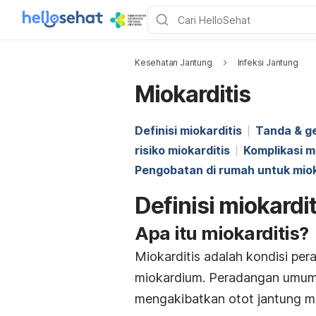
Kesehatan Jantung
Infeksi Jantung
Miokarditis
Definisi miokarditis
Tanda & ge
risiko miokarditis
Komplikasi m
Pengobatan di rumah untuk miok
Definisi miokardit
Apa itu miokarditis?
Miokarditis adalah kondisi per
miokardium. Peradangan umumn
mengakibatkan otot jantung m