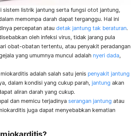
istem listrik jantung serta fungsi otot jantung,
alam memompa darah dapat terganggu. Hal ini
dinya percepatan atau
detak jantung tak beraturan
.
isebabkan oleh infeksi virus, tidak jarang pula
dari obat-obatan tertentu, atau penyakit peradangan
a-gejala yang umumnya muncul adalah
nyeri dada
,
 miokarditis adalah salah satu jenis
penyakit jantung
ya, dalam kondisi yang cukup parah,
jantung
akan
pat aliran darah yang cukup.
mpal dan memicu terjadinya
serangan jantung
atau
, miokarditis juga dapat menyebabkan kematian
iokarditis?