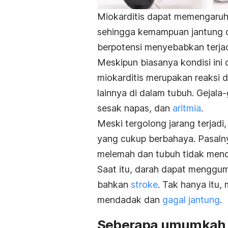
Miokarditis dapat memengaruhi s
sehingga kemampuan jantung d
berpotensi menyebabkan terja
Meskipun biasanya kondisi ini d
miokarditis merupakan reaksi 
lainnya di dalam tubuh. Gejal
sesak napas, dan
aritmia
.
Meski tergolong jarang terjadi,
yang cukup berbahaya. Pasaln
melemah dan tubuh tidak menda
Saat itu, darah dapat menggu
bahkan
stroke
. Tak hanya itu
mendadak dan
gagal jantung
.
Seberapa umumkah m