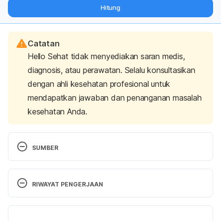
dari pakar mengenai dukungan dan perawatan berat badan
Hitung
langsung ke inbox Anda.
Catatan
Hello Sehat tidak menyediakan saran medis,
diagnosis, atau perawatan. Selalu konsultasikan
dengan ahli kesehatan profesional untuk
mendapatkan jawaban dan penanganan masalah
kesehatan Anda.
SUMBER
Peraturan Menteri Kesehatan Republik Indonesia 
Nomor 28 Tahun 2019 tentang Angka Kecukupan 
RIWAYAT PENGERJAAN
Gizi yang Dianjurkan untuk Masyarakat Indonesia. 
(2019). Retrieved 2 March 2023, from 
Versi Terbaru
https://peraturan.bpk.go.id/Home/Download/12988