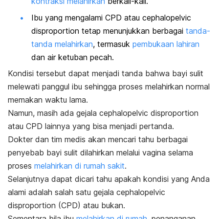
kontraksi melahirkan
berkali-kali.
Ibu yang mengalami CPD atau
cephalopelvic
disproportion
tetap menunjukkan berbagai
tanda-
tanda melahirkan
, termasuk
pembukaan lahiran
dan air ketuban pecah.
Kondisi tersebut dapat menjadi tanda bahwa bayi sulit
melewati panggul ibu sehingga proses melahirkan normal
memakan waktu lama.
Namun, masih ada gejala
cephalopelvic disproportion
atau CPD lainnya yang bisa menjadi pertanda.
Dokter dan tim medis akan mencari tahu berbagai
penyebab bayi sulit dilahirkan melalui vagina selama
proses
melahirkan di rumah sakit
.
Selanjutnya dapat dicari tahu apakah kondisi yang Anda
alami adalah salah satu gejala
cephalopelvic
disproportion
(CPD) atau bukan.
Sementara bila ibu
melahirkan di rumah
, penanganan