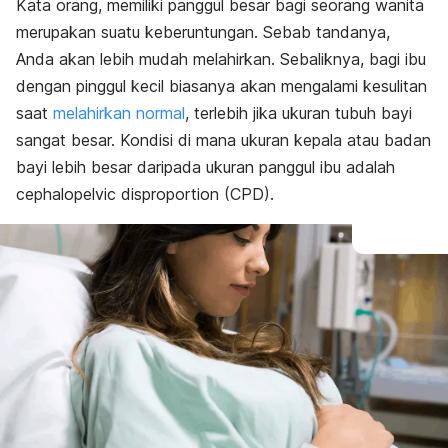
Kata orang, memiliki panggul besar bagi seorang wanita
Apa gejala cephalopelvic disproportion?
merupakan suatu keberuntungan. Sebab tandanya,
Apa faktor risiko cephalopelvic disproportion?
Bagaimana cara mendiagnosis cephalopelvic
Anda akan lebih mudah melahirkan. Sebaliknya, bagi ibu
disproportion?
dengan pinggul kecil biasanya akan mengalami kesulitan
Bagaimana penanganan cephalopelvic disproportion?
saat
melahirkan normal
, terlebih jika ukuran tubuh bayi
Apa risiko komplikasi dari CPD?
Jadi, apa benar wanita berpanggul kecil lebih sulit
sangat besar. Kondisi di mana ukuran kepala atau badan
melahirkan normal?
bayi lebih besar daripada ukuran panggul ibu adalah
cephalopelvic disproportion
(CPD).