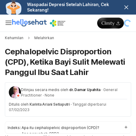
Waspadai Depresi Setelah Lahiran, Cek
Sekarang!
Kehamilan
Melahirkan
Cephalopelvic Disproportion
(CPD), Ketika Bayi Sulit Melewati
Panggul Ibu Saat Lahir
Ditinjau secara medis oleh
dr. Damar Upahita
·
General
Practitioner
·
None
Ditulis oleh
Karinta Ariani Setiaputri
·
Tanggal diperbarui
07/02/2023
Indeks:
Apa itu cephalopelvic disproportion (CPD)?
Apa penyebab CPD?