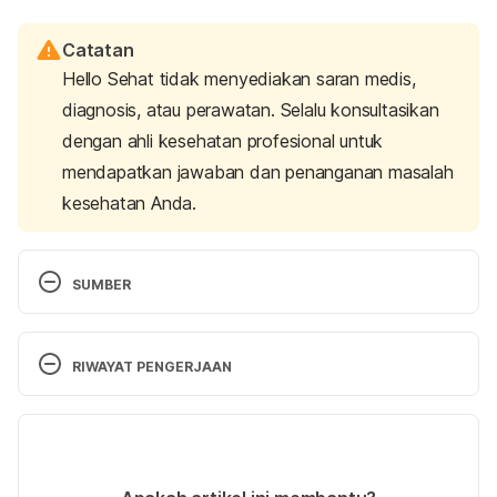
Catatan
Hello Sehat tidak menyediakan saran medis,
diagnosis, atau perawatan. Selalu konsultasikan
dengan ahli kesehatan profesional untuk
mendapatkan jawaban dan penanganan masalah
kesehatan Anda.
SUMBER
Cephalopelvic Disproportion (CPD). (2015). 
Retrieved 1 September 2020, from 
RIWAYAT PENGERJAAN
http://americanpregnancy.org/labor-and-
birth/cephalopelvic-disproportion/
Versi Terbaru
Stålberg, K., Bodestedt, Å., Lyrenås, S., & Axelsson, 
07/02/2023
O. (2006). A narrow pelvic outlet increases the risk 
Ditulis oleh 
Karinta Ariani Setiaputri